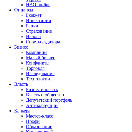
НАО on-line
Финансы
Бюджет
Инвестиции
Банки
Страхование
Налоги
Советы аудитора
Бизнес
Компании
Малый бизнес
Конфликты
Торговля
Исследования
Технологии
Власть
Бизнес и власть
Власть и общество
Депутатский портфель
Антикоррупция
Карьера
Мастер-класс
Профи
Образование
Кто есть кто?