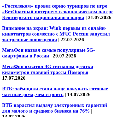
«Ростелеком» провел серию турниров по игре
«БезОпасный интернет» в экологическом лагере
Кенозерского национального парка
|
31.07.2026
Внимание на экран: Wink первым из онлайн-
кинотеатров совместно с МЧС России запустил
экстренные оповещения
|
22.07.2026
МегаФон назвал самые популярные 5G-
смартфоны в России
|
20.07.2026
МегаФон охватил 4G-сигналом десятки
километров главной трассы Поморья
|
17.07.2026
ВТБ: заёмщики стали чаще покупать готовые
частные дома, чем строить
|
14.07.2026
ВТБ нарастил выдачу электронных гарантий
для малого и среднего бизнеса на 76%
|
13.07.2026