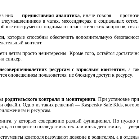
 из них —
предиктивная аналитика
, иначе говоря — прогноз
ь злоумышленников в чатах, мессенджерах и социальных сетях
добные инструменты поднимают пласт этических вопросов, связ
ти
, которые способны обеспечить дополнительную безопасно
елательный контент.
ети детям просто неинтересны. Кроме того, остаётся достаточно
ил спикер.
несовершеннолетних ресурсам с взрослым контентом
, а т
ся оповещением пользователя, не блокируя доступ к ресурсу.
ы родительского контроля и мониторинга
. При установке пр
к и офлайн. Одно из таких решений — Kaspersky Safe Kids, котор
приложениям и ресурсам.
оринга, у которых совершенно разный функционал. Но нужно п
щать, а говорить о последствиях тех или иных действий», — уве
струменты контроля разрушают доверие к родителям, а в отдель