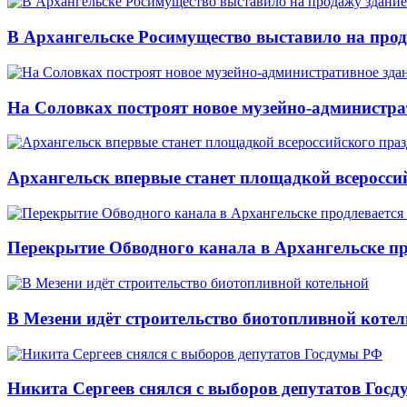
В Архангельске Росимущество выставило на про
На Соловках построят новое музейно-администра
Архангельск впервые станет площадкой всеросси
Перекрытие Обводного канала в Архангельске про
В Мезени идёт строительство биотопливной коте
Никита Сергеев снялся с выборов депутатов Гос