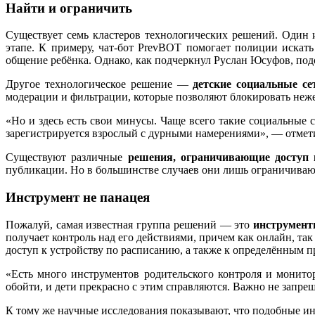
Найти и ограничить
Существует семь кластеров технологических решений. Один
этапе. К примеру, чат-бот PrevBOT помогает полиции искат
общение ребёнка. Однако, как подчеркнул Руслан Юсуфов, по
Другое технологическое решение —
детские социальные се
модерации и фильтрации, которые позволяют блокировать неж
«Но и здесь есть свои минусы. Чаще всего такие социальные с
зарегистрируется взрослый с дурными намерениями», — отмет
Существуют различные
решения, ограничивающие доступ 
публикации. Но в большинстве случаев они лишь ограничивают
Инструмент не панацея
Пожалуй, самая известная группа решений — это
инструмент
получает контроль над его действиями, причем как онлайн, та
доступ к устройству по расписанию, а также к определённым 
«Есть много инструментов родительского контроля и монит
обойти, и дети прекрасно с этим справляются. Важно не запре
К тому же научные исследования показывают, что подобные ин