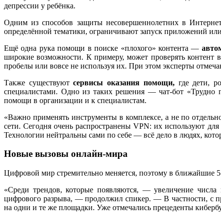
депрессии у ребёнка.
Одним из способов защиты несовершеннолетних в Интернет
определённой тематики, ограничивают запуск приложений или 
Ещё одна рука помощи в поиске «плохого» контента —
авто
широкие возможности. К примеру, может проверять контент 
пробелы или вовсе не используя их. При этом эксперты отмечаю
Также существуют
сервисы оказания помощи,
где дети, р
специалистами. Одно из таких решения — чат-бот «Трудно п
помощи в организации и к специалистам.
«Важно применять инструменты в комплексе, а не по отдельн
сети. Сегодня очень распространены VPN: их используют для 
Технологии нейтральны сами по себе — всё дело в людях, кото
Новые вызовы онлайн-мира
Цифровой мир стремительно меняется, поэтому в ближайшие 5-
«Среди трендов, которые появляются, — увеличение числа 
цифрового разрыва, — продолжил спикер. — В частности, с п
на одни и те же площадки. Уже отмечались прецеденты кибербу