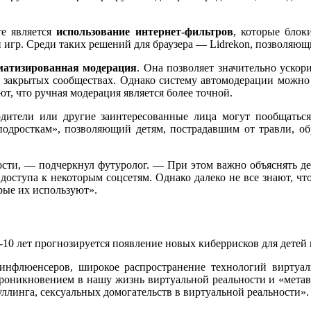
е является
использование интернет-фильтров
, которые блок
игр. Среди таких решений для браузера — Lidrekon, позволяющ
матизированная модерация
. Она позволяет значительно ускор
в закрытых сообществах. Однако систему автомодерации можно 
т, что ручная модерация является более точной.
одители или другие заинтересованные лица могут пообщатьс
одросткам», позволяющий детям, пострадавшим от травли, об
ости, — подчеркнул футуролог. — При этом важно объяснять дет
доступа к некоторым соцсетям. Однако далеко не все знают, чт
рые их используют».
10 лет прогнозируется появление новых киберрисков для детей 
инфлюенсеров, широкое распространение технологий виртуал
роникновением в нашу жизнь виртуальной реальности и «метав
ллинга, сексуальных домогательств в виртуальной реальности».