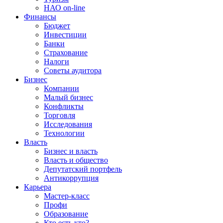
НАО on-line
Финансы
Бюджет
Инвестиции
Банки
Страхование
Налоги
Советы аудитора
Бизнес
Компании
Малый бизнес
Конфликты
Торговля
Исследования
Технологии
Власть
Бизнес и власть
Власть и общество
Депутатский портфель
Антикоррупция
Карьера
Мастер-класс
Профи
Образование
Кто есть кто?