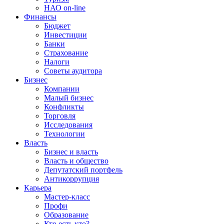
НАО on-line
Финансы
Бюджет
Инвестиции
Банки
Страхование
Налоги
Советы аудитора
Бизнес
Компании
Малый бизнес
Конфликты
Торговля
Исследования
Технологии
Власть
Бизнес и власть
Власть и общество
Депутатский портфель
Антикоррупция
Карьера
Мастер-класс
Профи
Образование
Кто есть кто?