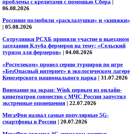
проблемы с кредитами с помощью Сбера
|
06.08.2026
Россияне полюбили «раскладушки» и «книжки»
|
05.08.2026
Сотрудники РСХБ приняли участие в выездном
заседании Клуба фермеров на тему: «Сельский
туризм для фермеров»
|
04.08.2026
«Ростелеком» провел серию турниров по игре
«БезОпасный интернет» в экологическом лагере
Кенозерского национального парка
|
31.07.2026
Внимание на экран: Wink первым из онлайн-
кинотеатров совместно с МЧС России запустил
экстренные оповещения
|
22.07.2026
МегаФон назвал самые популярные 5G-
смартфоны в России
|
20.07.2026
МегаФон охватил 4G-сигналом десятки