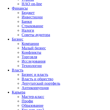
НАО on-line
Финансы
Бюджет
Инвестиции
Банки
Страхование
Налоги
Советы аудитора
Бизнес
Компании
Малый бизнес
Конфликты
Торговля
Исследования
Технологии
Власть
Бизнес и власть
Власть и общество
Депутатский портфель
Антикоррупция
Карьера
Мастер-класс
Профи
Образование
Кто есть кто?