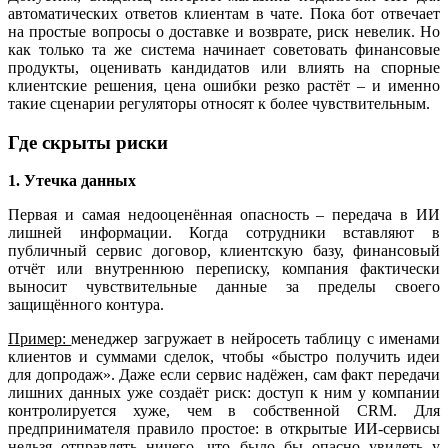
автоматических ответов клиентам в чате. Пока бот отвечает
на простые вопросы о доставке и возврате, риск невелик. Но
как только та же система начинает советовать финансовые
продукты, оценивать кандидатов или влиять на спорные
клиентские решения, цена ошибки резко растёт – и именно
такие сценарии регуляторы относят к более чувствительным.
Где скрыты риски
1. Утечка данных
Первая и самая недооценённая опасность – передача в ИИ
лишней информации. Когда сотрудники вставляют в
публичный сервис договор, клиентскую базу, финансовый
отчёт или внутреннюю переписку, компания фактически
выносит чувствительные данные за пределы своего
защищённого контура.
Пример:
менеджер загружает в нейросеть таблицу с именами
клиентов и суммами сделок, чтобы «быстро получить идеи
для допродаж». Даже если сервис надёжен, сам факт передачи
лишних данных уже создаёт риск: доступ к ним у компании
контролируется хуже, чем в собственной CRM. Для
предпринимателя правило простое: в открытые ИИ-сервисы
нельзя отправлять ничего, что было бы опасно увидеть у