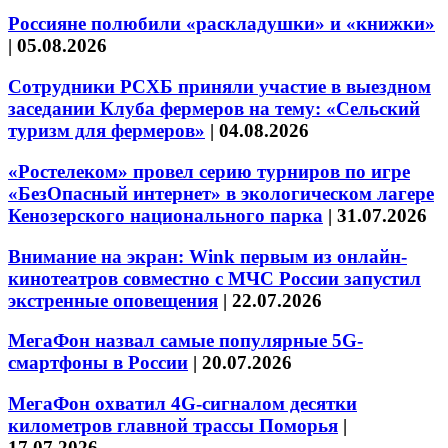
Россияне полюбили «раскладушки» и «книжки»
|
05.08.2026
Сотрудники РСХБ приняли участие в выездном
заседании Клуба фермеров на тему: «Сельский
туризм для фермеров»
|
04.08.2026
«Ростелеком» провел серию турниров по игре
«БезОпасный интернет» в экологическом лагере
Кенозерского национального парка
|
31.07.2026
Внимание на экран: Wink первым из онлайн-
кинотеатров совместно с МЧС России запустил
экстренные оповещения
|
22.07.2026
МегаФон назвал самые популярные 5G-
смартфоны в России
|
20.07.2026
МегаФон охватил 4G-сигналом десятки
километров главной трассы Поморья
|
17.07.2026