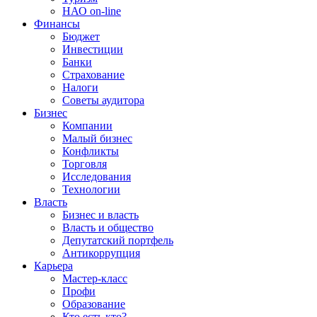
НАО on-line
Финансы
Бюджет
Инвестиции
Банки
Страхование
Налоги
Советы аудитора
Бизнес
Компании
Малый бизнес
Конфликты
Торговля
Исследования
Технологии
Власть
Бизнес и власть
Власть и общество
Депутатский портфель
Антикоррупция
Карьера
Мастер-класс
Профи
Образование
Кто есть кто?