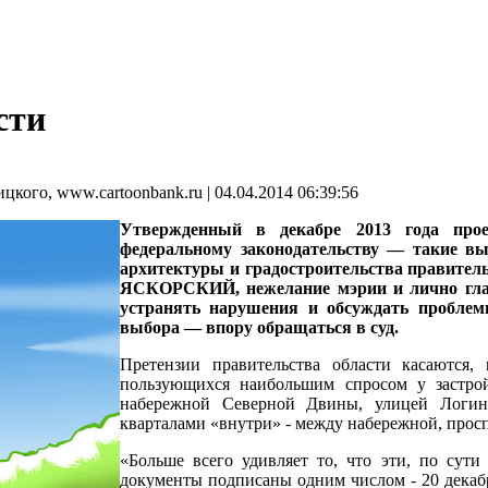
сти
о, www.cartoonbank.ru | 04.04.2014 06:39:56
Утвержденный в декабре 2013 года прое
федеральному законодательству — такие в
архитектуры и градостроительства правитель
ЯСКОРСКИЙ
, нежелание мэрии и лично 
устранять нарушения и обсуждать проблем
выбора — впору обращаться в суд.
Претензии правительства области касаются, 
пользующихся наибольшим спросом у застро
набережной Северной Двины, улицей Логин
кварталами «внутри» - между набережной, прос
«Больше всего удивляет то, что эти, по сут
документы подписаны одним числом - 20 декабр