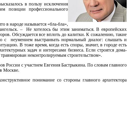
высказалось в пользу исключения
им позиции профессионального
что в народе называется «бла-бла»,
ангельск. – Не хотелось бы этим заниматься. В европейских
торов. Обсуждается все вплоть до калитки. К сожалению, такие
но с неумением выстраивать нормальный диалог: слышать и
итуацию. В тоже время, когда есть споры, значит, в городе есть
тектурных задач и интересами бизнеса. Если строятся дома-
 не травмирован неконтролируемым строительством».
ов России с участием Евгения Бастрыкина. По словам главного
в Москве.
онструктивное понимание со стороны главного архитектора