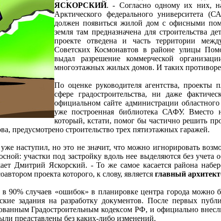
ЯСКОРСКИЙ
. - Согласно одному их них, н
Арктического федерального университета (С
должен появиться жилой дом с офисными пом
земля там предназначена для строительства де
проекте отведена и часть территории межд
Советских Космонавтов в районе улицы Помо
выдал разрешение коммерческой организаци
многоэтажных жилых домов. И таких противоре
По оценке руководителя агентства, проекты п
сфере градостроительства, ни даже фактиче
официальном сайте администрации областного 
уже построенная библиотека САФУ. Вместо н
который, кстати, помог бы частично решить пр
ва, предусмотрено строительство трех пятиэтажных гаражей.
уже наступил, но это не значит, что можно игнорировать возм
осной: участки под застройку вдоль нее выделяются без учета 
жает Дмитрий Яскорский. - То же самое касается района набе
автором проекта которого, к слову, является
главный архитек
 в 90% случаев «ошибок» в планировке центра города можно б
еские задания на разработку документов. После первых публ
рованным Градостроительным кодексом РФ, и официально внесли
ыли представлены без каких-либо изменений.