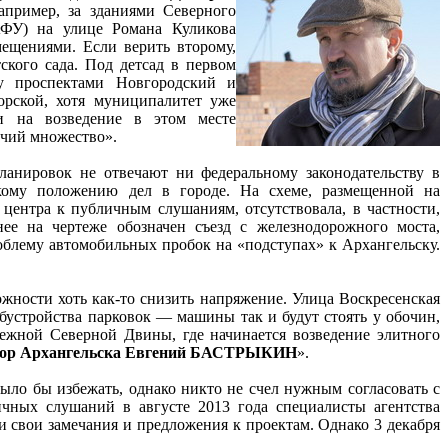
апример, за зданиями Северного
АФУ) на улице Романа Куликова
ещениями. Если верить второму,
тского сада. Под детсад в первом
у проспектами Новгородский и
рской, хотя муниципалитет уже
и на возведение в этом месте
чий множество».
ланировок не отвечают ни федеральному законодательству в
скому положению дел в городе. На схеме, размещенной на
центра к публичным слушаниям, отсутствовала, в частности,
ее на чертеже обозначен съезд с железнодорожного моста,
облему автомобильных пробок на «подступах» к Архангельску.
ожности хоть как-то снизить напряжение. Улица Воскресенская
обустройства парковок — машины так и будут стоять у обочин,
режной Северной Двины, где начинается возведение элитного
тор Архангельска Евгений БАСТРЫКИН
».
ыло бы избежать, однако никто не счел нужным согласовать с
ичных слушаний в августе 2013 года специалисты агентства
 свои замечания и предложения к проектам. Однако 3 декабря