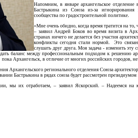
Напомним, в январе архангельское отделение 
Бастрыкина из Союза из-за игнорирования 
сообщества по градостроительной политике.
«Мне очень обидно, когда время тратится на то, 
– заявил Андрей Боков во время визита в Арх
странах ничего не делается без участия архитек
конфликты сегодня стали нормой. Это связа
слушать друг друга. Моя задача - изменить эту с
ать баланс между профессиональным подходом к решению архи
то пока Архангельск, в отличие от многих российских городов,
ения Архангельского регионального отделения Союза архитектор
нии Бастрыкина в рядах союза будет рассмотрен президиумом 
и, мы их отработаем, – заявил Яскорский. – Надеемся на к