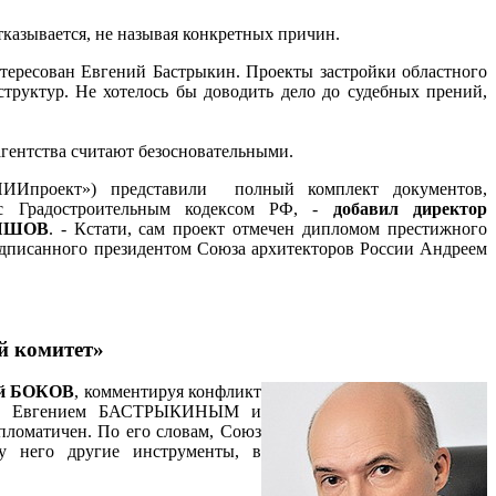
казывается, не называя конкретных причин.
интересован Евгений Бастрыкин. Проекты застройки областного
труктур. Не хотелось бы доводить дело до судебных прений,
агентства считают безосновательными.
нНИИпроект») представили полный комплект документов,
с Градостроительным кодексом РФ, -
добавил директор
РЯШОВ
. - Кстати, сам проект отмечен дипломом престижного
одписанного президентом Союза архитекторов России Андреем
й комитет»
ей БОКОВ
, комментируя конфликт
ска Евгением БАСТРЫКИНЫМ и
пломатичен. По его словам, Союз
у него другие инструменты, в