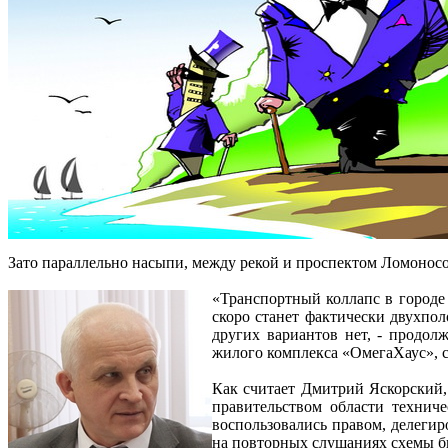
Зато параллельно насыпи, между рекой и проспектом Ломоносо
«Транспортный коллапс в городе 
скоро станет фактически двухпол
других вариантов нет, - продол
жилого комплекса «ОмегаХаус», со
Как считает Дмитрий Яскорский,
правительством области технич
воспользовались правом, делеги
на повторных слушаниях схемы б