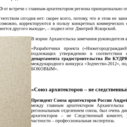
КО
от встречи с главным архитектором региона принципиально от
нтством сегодня нет: скорее всего, потому, что в этом не за
Возможно, корректируются в пользу конкретных коммерческих с
танется другого выхода», – подвел итог Дмитрий Яскорский.
В мэрии Архангельска замечания руководителя 
«Разработчики проекта («Нижегородгражда
подлежащих утверждению в соответствии 
департамента градостроительства Ян КУД
международного конкурса «Зодчество-2012», п
БОКОВЫМ».
«Союз архитекторов – не следственны
Президент Союза архитекторов России Андр
между главным архитектором Архангель
региональным отделением союза, был очень ди
архитекторов – не Следственный комитет, 
частности – профессиональная экспертиза.