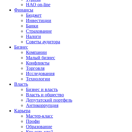
НАО on-line
Финансы
Бюджет
Инвестиции
Банки
Страхование
Налоги
Советы аудитора
Бизнес
Компании
Малый бизнес
Конфликты
Торговля
Исследования
Технологии
Власть
Бизнес и власть
Власть и общество
Депутатский портфель
Антикоррупция
Карьера
Мастер-класс
Профи
Образование
Кто есть кто?