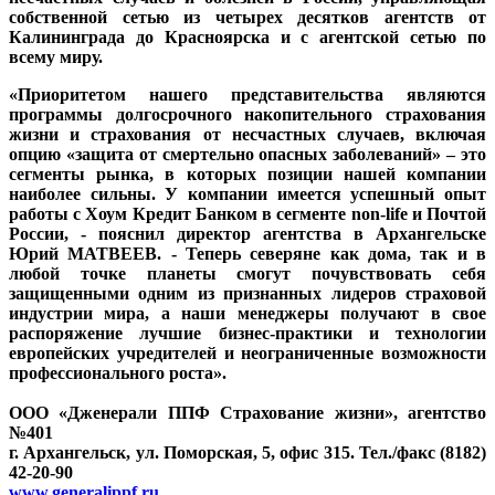
собственной сетью из четырех десятков агентств от
Калининграда до Красноярска и с агентской сетью по
всему миру.
«Приоритетом нашего представительства являются
программы долгосрочного накопительного страхования
жизни и страхования от несчастных случаев, включая
опцию «защита от смертельно опасных заболеваний» – это
сегменты рынка, в которых позиции нашей компании
наиболее сильны. У компании имеется успешный опыт
работы с Хоум Кредит Банком в сегменте non-life и Почтой
России, - пояснил директор агентства в Архангельске
Юрий МАТВЕЕВ. - Теперь северяне как дома, так и в
любой точке планеты смогут почувствовать себя
защищенными одним из признанных лидеров страховой
индустрии мира, а наши менеджеры получают в свое
распоряжение лучшие бизнес-практики и технологии
европейских учредителей и неограниченные возможности
профессионального роста».
ООО «Дженерали ППФ Страхование жизни», агентство
№401
г. Архангельск, ул. Поморская, 5, офис 315. Тел./факс (8182)
42-20-90
www.generalippf.ru