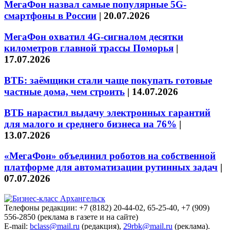
МегаФон назвал самые популярные 5G-
смартфоны в России
|
20.07.2026
МегаФон охватил 4G-сигналом десятки
километров главной трассы Поморья
|
17.07.2026
ВТБ: заёмщики стали чаще покупать готовые
частные дома, чем строить
|
14.07.2026
ВТБ нарастил выдачу электронных гарантий
для малого и среднего бизнеса на 76%
|
13.07.2026
«МегаФон» объединил роботов на собственной
платформе для автоматизации рутинных задач
|
07.07.2026
Телефоны редакции: +7 (8182) 20-44-02, 65-25-40, +7 (909)
556-2850 (реклама в газете и на сайте)
E-mail:
bclass@mail.ru
(редакция),
29rbk@mail.ru
(реклама).