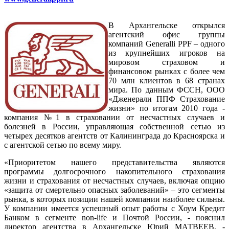
В Архангельске открылся
агентский офис группы
компаний Generalli PPF – одного
из крупнейших игроков на
мировом страховом и
финансовом рынках с более чем
70 млн клиентов в 68 странах
мира. По данным ФССН, ООО
«Дженерали ППФ Страхование
жизни» по итогам 2010 года -
компания №1 в страховании от несчастных случаев и
болезней в России, управляющая собственной сетью из
четырех десятков агентств от Калининграда до Красноярска и
с агентской сетью по всему миру.
«Приоритетом нашего представительства являются
программы долгосрочного накопительного страхования
жизни и страхования от несчастных случаев, включая опцию
«защита от смертельно опасных заболеваний» – это сегменты
рынка, в которых позиции нашей компании наиболее сильны.
У компании имеется успешный опыт работы с Хоум Кредит
Банком в сегменте non-life и Почтой России, - пояснил
директор агентства в Архангельске Юрий МАТВЕЕВ. -