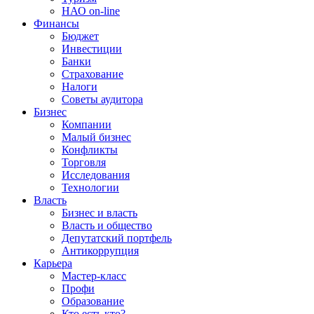
НАО on-line
Финансы
Бюджет
Инвестиции
Банки
Страхование
Налоги
Советы аудитора
Бизнес
Компании
Малый бизнес
Конфликты
Торговля
Исследования
Технологии
Власть
Бизнес и власть
Власть и общество
Депутатский портфель
Антикоррупция
Карьера
Мастер-класс
Профи
Образование
Кто есть кто?