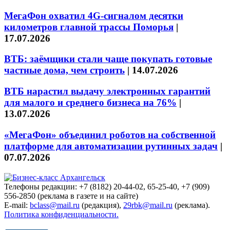
МегаФон охватил 4G-сигналом десятки
километров главной трассы Поморья
|
17.07.2026
ВТБ: заёмщики стали чаще покупать готовые
частные дома, чем строить
|
14.07.2026
ВТБ нарастил выдачу электронных гарантий
для малого и среднего бизнеса на 76%
|
13.07.2026
«МегаФон» объединил роботов на собственной
платформе для автоматизации рутинных задач
|
07.07.2026
Телефоны редакции: +7 (8182) 20-44-02, 65-25-40, +7 (909)
556-2850 (реклама в газете и на сайте)
E-mail:
bclass@mail.ru
(редакция),
29rbk@mail.ru
(реклама).
Политика конфиденциальности.