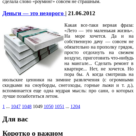
сделала слово «роуминг» совсем не страшным.
Деньги — это недорого
|
21.06.2012
Какая все-таки верная фраза:
«Лето — это маленькая жизнь».
На море хочется. Да и на
собственную дачу — совсем не
обязательно на прополку грядок,
просто отдохнуть на свежем
воздухе, приготовить что-нибудь
на мангале... Сделать ремонт в
квартире... Нет, не хочется. Но
пора бы. А когда смотришь на
июльские ценники на зимние развлечения (с огромными
скидками на сноуборды, снегоходы, горные лыжи и т. д.),
вспоминается еще одна мудрая мысль: про сани, о которых
лучше позаботиться летом.
1
...
1047
1048
1049
1050
1051
...
1204
Для вас
Коротко о важном