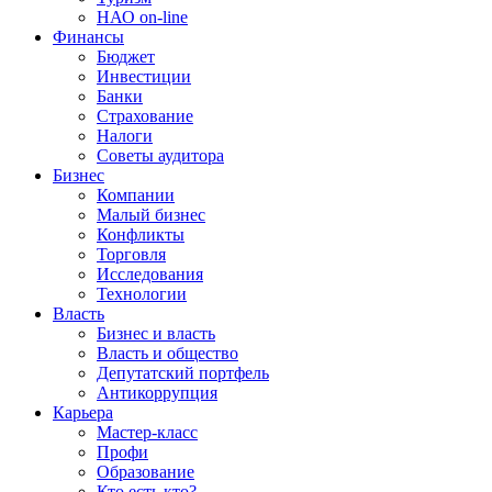
НАО on-line
Финансы
Бюджет
Инвестиции
Банки
Страхование
Налоги
Советы аудитора
Бизнес
Компании
Малый бизнес
Конфликты
Торговля
Исследования
Технологии
Власть
Бизнес и власть
Власть и общество
Депутатский портфель
Антикоррупция
Карьера
Мастер-класс
Профи
Образование
Кто есть кто?