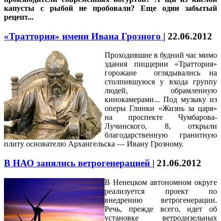
капусты с рыбой не пробовали? Еще один забытый
рецепт...
«Траттория» имени Ивана Грозного
|
22.06.2012
Проходившие в будний час мимо
здания пиццерии «Траттория»
горожане оглядывались на
столпившуюся у входа группу
людей, обрамленную
кинокамерами... Под музыку из
оперы Глинки «Жизнь за царя»
на проспекте Чумбарова-
Лучинского, 8, открыли
благодарственную гранитную
плиту основателю Архангельска — Ивану Грозному.
В НАО занялись ветрогенерацией
|
21.06.2012
В Ненецком автономном округе
реализуется проект по
внедрению ветрогенерации.
Речь, прежде всего, идет об
установке ветродизельных