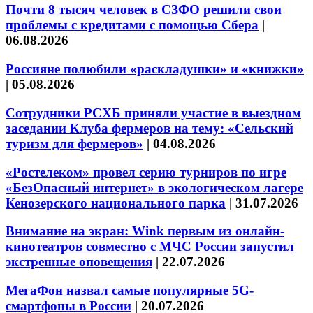
Почти 8 тысяч человек в СЗФО решили свои
проблемы с кредитами с помощью Сбера
|
06.08.2026
Россияне полюбили «раскладушки» и «книжки»
|
05.08.2026
Сотрудники РСХБ приняли участие в выездном
заседании Клуба фермеров на тему: «Сельский
туризм для фермеров»
|
04.08.2026
«Ростелеком» провел серию турниров по игре
«БезОпасный интернет» в экологическом лагере
Кенозерского национального парка
|
31.07.2026
Внимание на экран: Wink первым из онлайн-
кинотеатров совместно с МЧС России запустил
экстренные оповещения
|
22.07.2026
МегаФон назвал самые популярные 5G-
смартфоны в России
|
20.07.2026