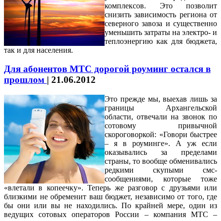
комплексов. Это позволит
снизить зависимость региона от
северного завоза и существенно
уменьшить затраты на электро- и
теплоэнергию как для бюджета,
так и для населения.
Для абонентов МТС дорогой роуминг остался в
прошлом
|
21.06.2012
Это прежде мы, выехав лишь за
границы Архангельской
области, отвечали на звонок по
сотовому привычной
скороговоркой: «Говори быстрее
– я в роуминге». А уж если
оказывались за пределами
страны, то вообще обменивались
редкими скупыми смс-
сообщениями, которые тоже
«влетали в копеечку». Теперь же разговор с друзьями или
близкими не обременит ваш бюджет, независимо от того, где
бы они или вы не находились. По крайней мере, один из
ведущих сотовых операторов России – компания МТС –