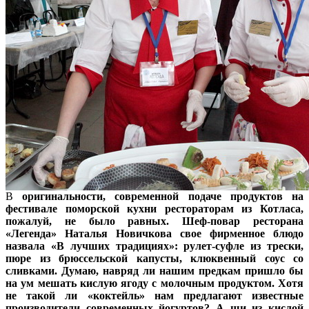
В
оригинальности, современной подаче продуктов на
фестивале поморской кухни рестораторам из Котласа,
пожалуй, не было равных. Шеф-повар ресторана
«Легенда» Наталья Новичкова свое фирменное блюдо
назвала «В лучших традициях»: рулет-суфле из трески,
пюре из брюссельской капусты, клюквенный соус со
сливками. Думаю, навряд ли нашим предкам пришло бы
на ум мешать кислую ягоду с молочным продуктом. Хотя
не такой ли «коктейль» нам предлагают известные
производители современных йогуртов? А щи из кислой