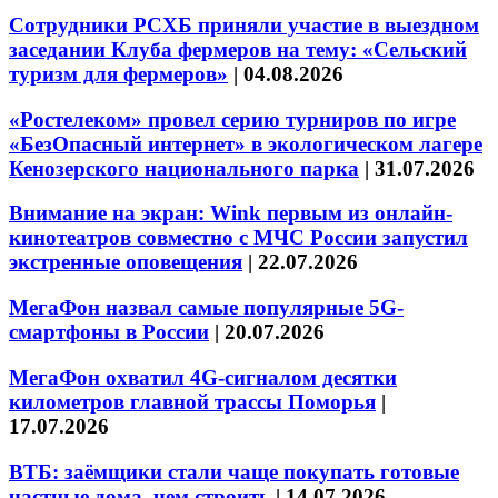
Сотрудники РСХБ приняли участие в выездном
заседании Клуба фермеров на тему: «Сельский
туризм для фермеров»
|
04.08.2026
«Ростелеком» провел серию турниров по игре
«БезОпасный интернет» в экологическом лагере
Кенозерского национального парка
|
31.07.2026
Внимание на экран: Wink первым из онлайн-
кинотеатров совместно с МЧС России запустил
экстренные оповещения
|
22.07.2026
МегаФон назвал самые популярные 5G-
смартфоны в России
|
20.07.2026
МегаФон охватил 4G-сигналом десятки
километров главной трассы Поморья
|
17.07.2026
ВТБ: заёмщики стали чаще покупать готовые
частные дома, чем строить
|
14.07.2026