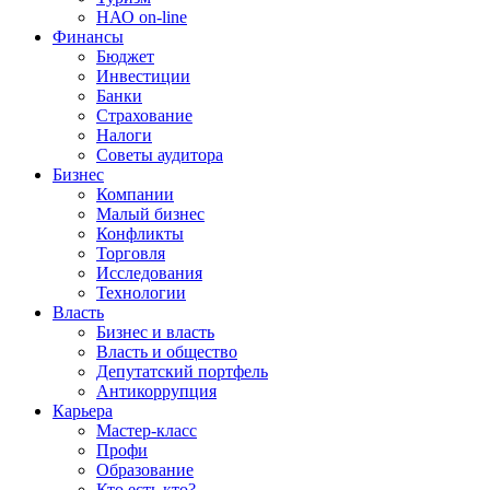
НАО on-line
Финансы
Бюджет
Инвестиции
Банки
Страхование
Налоги
Советы аудитора
Бизнес
Компании
Малый бизнес
Конфликты
Торговля
Исследования
Технологии
Власть
Бизнес и власть
Власть и общество
Депутатский портфель
Антикоррупция
Карьера
Мастер-класс
Профи
Образование
Кто есть кто?