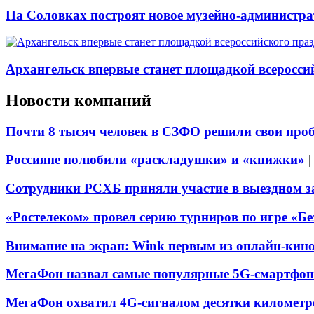
На Соловках построят новое музейно-администра
Архангельск впервые станет площадкой всеросси
Новости компаний
Почти 8 тысяч человек в СЗФО решили свои про
Россияне полюбили «раскладушки» и «книжки»
Сотрудники РСХБ приняли участие в выездном за
«Ростелеком» провел серию турниров по игре «Б
Внимание на экран: Wink первым из онлайн-кино
МегаФон назвал самые популярные 5G-смартфон
МегаФон охватил 4G-сигналом десятки километр