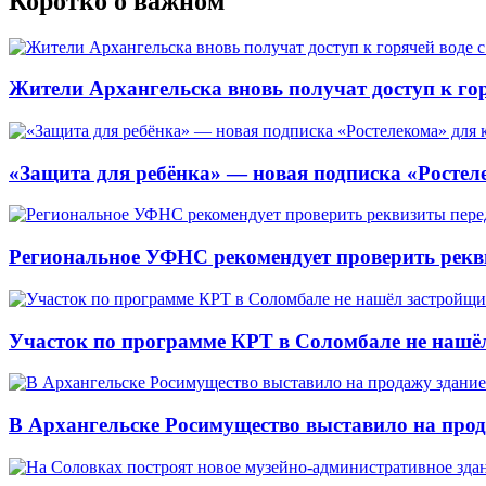
Коротко о важном
Жители Архангельска вновь получат доступ к горя
«Защита для ребёнка» — новая подписка «Ростеле
Региональное УФНС рекомендует проверить рекв
Участок по программе КРТ в Соломбале не нашё
В Архангельске Росимущество выставило на про