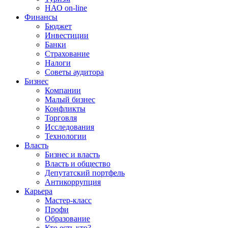
НАО on-line
Финансы
Бюджет
Инвестиции
Банки
Страхование
Налоги
Советы аудитора
Бизнес
Компании
Малый бизнес
Конфликты
Торговля
Исследования
Технологии
Власть
Бизнес и власть
Власть и общество
Депутатский портфель
Антикоррупция
Карьера
Мастер-класс
Профи
Образование
Кто есть кто?