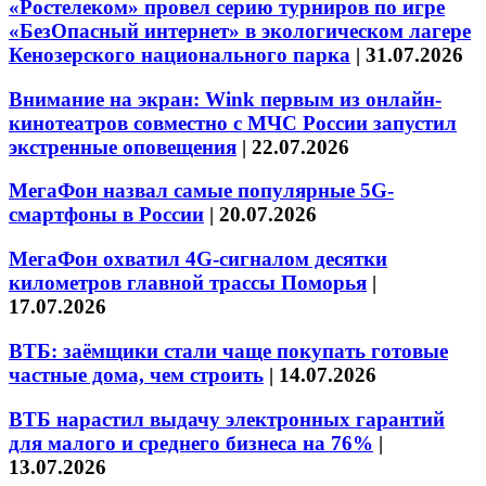
«Ростелеком» провел серию турниров по игре
«БезОпасный интернет» в экологическом лагере
Кенозерского национального парка
|
31.07.2026
Внимание на экран: Wink первым из онлайн-
кинотеатров совместно с МЧС России запустил
экстренные оповещения
|
22.07.2026
МегаФон назвал самые популярные 5G-
смартфоны в России
|
20.07.2026
МегаФон охватил 4G-сигналом десятки
километров главной трассы Поморья
|
17.07.2026
ВТБ: заёмщики стали чаще покупать готовые
частные дома, чем строить
|
14.07.2026
ВТБ нарастил выдачу электронных гарантий
для малого и среднего бизнеса на 76%
|
13.07.2026