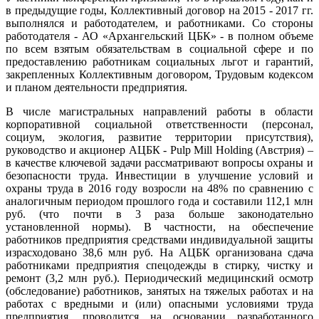
в предыдущие годы, Коллективный договор на 2015 - 2017 гг.
выполнялся и работодателем, и работниками. Со стороны
работодателя - АО «Архангельский ЦБК» - в полном объеме
по всем взятым обязательствам в социальной сфере и по
предоставлению работникам социальных льгот и гарантий,
закрепленных Коллективным договором, Трудовым кодексом
и планом деятельности предприятия.
В числе магистральных направлений работы в области
корпоративной социальной ответственности (персонал,
социум, экология, развитие территории присутствия),
руководство и акционер АЦБК - Pulp Mill Holding (Австрия) –
в качестве ключевой задачи рассматривают вопросы охраны и
безопасности труда. Инвестиции в улучшение условий и
охраны труда в 2016 году возросли на 48% по сравнению с
аналогичным периодом прошлого года и составили 112,1 млн
руб. (что почти в 3 раза больше законодательно
установленной нормы). В частности, на обеспечение
работников предприятия средствами индивидуальной защиты
израсходовано 38,6 млн руб. На АЦБК организована сдача
работниками предприятия спецодежды в стирку, чистку и
ремонт (3,2 млн руб.). Периодический медицинский осмотр
(обследование) работников, занятых на тяжелых работах и на
работах с вредными и (или) опасными условиями труда
предприятия, проводится на основании разработанного