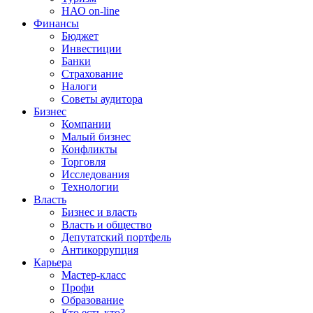
НАО on-line
Финансы
Бюджет
Инвестиции
Банки
Страхование
Налоги
Советы аудитора
Бизнес
Компании
Малый бизнес
Конфликты
Торговля
Исследования
Технологии
Власть
Бизнес и власть
Власть и общество
Депутатский портфель
Антикоррупция
Карьера
Мастер-класс
Профи
Образование
Кто есть кто?