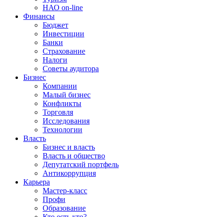
НАО on-line
Финансы
Бюджет
Инвестиции
Банки
Страхование
Налоги
Советы аудитора
Бизнес
Компании
Малый бизнес
Конфликты
Торговля
Исследования
Технологии
Власть
Бизнес и власть
Власть и общество
Депутатский портфель
Антикоррупция
Карьера
Мастер-класс
Профи
Образование
Кто есть кто?