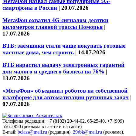
МегаФон назвал самые популярные 5G-
смартфоны в России
|
20.07.2026
МегаФон охватил 4G-сигналом десятки
километров главной трассы Поморья
|
17.07.2026
ВТБ: заёмщики стали чаще покупать готовые
частные дома, чем строить
|
14.07.2026
ВТБ нарастил выдачу электронных гарантий
для малого и среднего бизнеса на 76%
|
13.07.2026
«МегаФон» объединил роботов на собственной
платформе для автоматизации рутинных задач
|
07.07.2026
Телефоны редакции: +7 (8182) 20-44-02, 65-25-40, +7 (909)
556-2850 (реклама в газете и на сайте)
E-mail:
bclass@mail.ru
(редакция),
29rbk@mail.ru
(реклама).