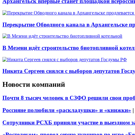
Архангельск впервые станет площадкой всеросси
Перекрытие Обводного канала в Архангельске про
В Мезени идёт строительство биотопливной коте
Никита Сергеев снялся с выборов депутатов Гос
Новости компаний
Почти 8 тысяч человек в СЗФО решили свои про
Россияне полюбили «раскладушки» и «книжки»
Сотрудники РСХБ приняли участие в выездном за
«Ростелеком» провел серию турниров по игре «Б