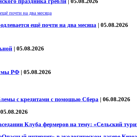
йского праздника гребли
|
05.08.2026
длевается ещё почти на два месяца
|
05.08.2026
льной
|
05.08.2026
думы РФ
|
05.08.2026
блемы с кредитами с помощью Сбера
|
06.08.2026
|
05.08.2026
седании Клуба фермеров на тему: «Сельский тури
езОпасный интернет» в экологическом лагере Кено