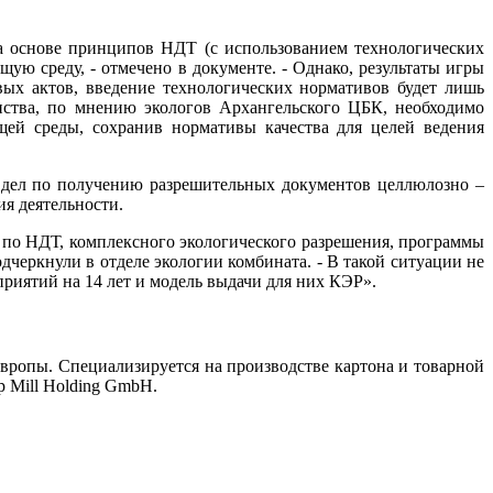
а основе принципов НДТ (с использованием технологических
ую среду, - отмечено в документе. - Однако, результаты игры
ых актов, введение технологических нормативов будет лишь
ства, по мнению экологов Архангельского ЦБК, необходимо
ей среды, сохранив нормативы качества для целей ведения
 дел по получению разрешительных документов целлюлозно –
я деятельности.
 по НДТ, комплексного экологического разрешения, программы
подчеркнули в отделе экологии комбината. - В такой ситуации не
иятий на 14 лет и модель выдачи для них КЭР».
вропы. Специализируется на производстве картона и товарной
 Mill Holding GmbH.