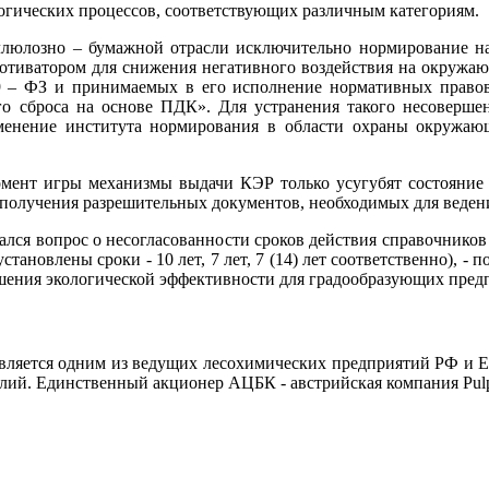
огических процессов, соответствующих различным категориям.
целлюлозно – бумажной отрасли исключительно нормирование н
мотиватором для снижения негативного воздействия на окружающ
19 – ФЗ и принимаемых в его исполнение нормативных правов
 сброса на основе ПДК». Для устранения такого несовершен
менение института нормирования в области охраны окружающ
мент игры механизмы выдачи КЭР только усугубят состояние
получения разрешительных документов, необходимых для ведени
лся вопрос о несогласованности сроков действия справочников
ановлены сроки - 10 лет, 7 лет, 7 (14) лет соответственно), - 
ения экологической эффективности для градообразующих предпр
вляется одним из ведущих лесохимических предприятий РФ и Е
лий. Единственный акционер АЦБК - австрийская компания Pulp