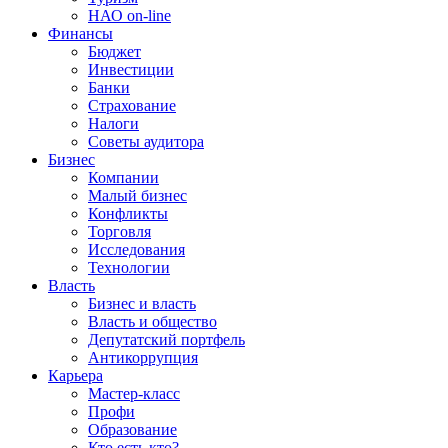
НАО on-line
Финансы
Бюджет
Инвестиции
Банки
Страхование
Налоги
Советы аудитора
Бизнес
Компании
Малый бизнес
Конфликты
Торговля
Исследования
Технологии
Власть
Бизнес и власть
Власть и общество
Депутатский портфель
Антикоррупция
Карьера
Мастер-класс
Профи
Образование
Кто есть кто?