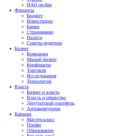
НАО on-line
Финансы
Бюджет
Инвестиции
Банки
Страхование
Налоги
Советы аудитора
Бизнес
Компании
Малый бизнес
Конфликты
Торговля
Исследования
Технологии
Власть
Бизнес и власть
Власть и общество
Депутатский портфель
Антикоррупция
Карьера
Мастер-класс
Профи
Образование
Кто есть кто?