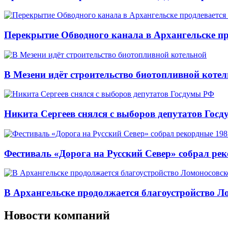
Перекрытие Обводного канала в Архангельске про
В Мезени идёт строительство биотопливной коте
Никита Сергеев снялся с выборов депутатов Гос
Фестиваль «Дорога на Русский Север» собрал ре
В Архангельске продолжается благоустройство Л
Новости компаний