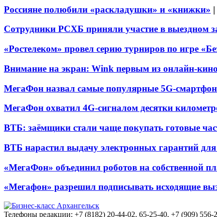
Россияне полюбили «раскладушки» и «книжки»
Сотрудники РСХБ приняли участие в выездном за
«Ростелеком» провел серию турниров по игре «Б
Внимание на экран: Wink первым из онлайн-кино
МегаФон назвал самые популярные 5G-смартфон
МегаФон охватил 4G-сигналом десятки километр
ВТБ: заёмщики стали чаще покупать готовые час
ВТБ нарастил выдачу электронных гарантий для 
«МегаФон» объединил роботов на собственной п
«Мегафон» разрешил подписывать исходящие вы
Телефоны редакции: +7 (8182) 20-44-02, 65-25-40, +7 (909) 556-2