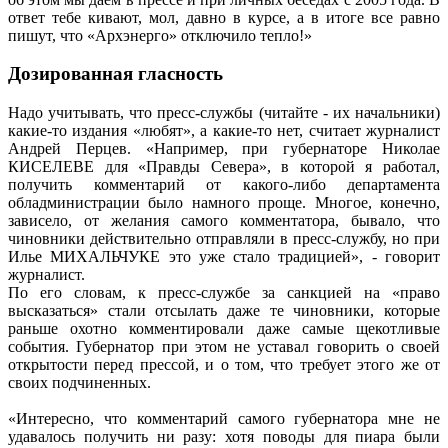
ответ тебе кивают, мол, давно в курсе, а в итоге все равно
пишут, что «Архэнерго» отключило тепло!»
Дозированная гласность
Надо учитывать, что пресс-службы (читайте - их начальники)
какие-то издания «любят», а какие-то нет, считает журналист
Андрей Перцев. «Например, при губернаторе Николае
КИСЕЛЕВЕ для «Правды Севера», в которой я работал,
получить комментарий от какого-либо департамента
обладминистрации было намного проще. Многое, конечно,
зависело, от желания самого комментатора, бывало, что
чиновники действительно отправляли в пресс-службу, но при
Илье МИХАЛЬЧУКЕ это уже стало традицией», - говорит
журналист.
По его словам, к пресс-службе за санкцией на «право
высказаться» стали отсылать даже те чиновники, которые
раньше охотно комментировали даже самые щекотливые
события. Губернатор при этом не уставал говорить о своей
открытости перед прессой, и о том, что требует этого же от
своих подчиненных.
«Интересно, что комментарий самого губернатора мне не
удавалось получить ни разу: хотя поводы для пиара были