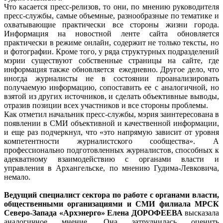
Что касается пресс-релизов, то они, по мнению руководителя
пресс-службы, самые объемные, разнообразные по тематике и
охватывающие практически все стороны жизни города.
Информация на новостной ленте сайта обновляется
практически в режиме онлайн, содержит не только тексты, но
и фотографии. Кроме того, у ряда структурных подразделений
мэрии существуют собственные страницы на сайте, где
информация также обновляется ежедневно. Другое дело, что
иногда журналисты не в состоянии проанализировать
получаемую информацию, сопоставить ее с аналогичной, но
взятой из других источников, и сделать объективные выводы,
отразив позиции всех участников и все стороны проблемы.
Как отметил начальник пресс-службы, мэрия заинтересована в
появлении в СМИ объективной и качественной информации,
и еще раз подчеркнул, что «это напрямую зависит от уровня
компетентности журналистского сообщества». А
профессионально подготовленных журналистов, способных к
адекватному взаимодействию с органами власти и
управления в Архангельске, по мнению Гудима-Левковича,
немало.
Ведущий специалист сектора по работе с органами власти,
общественными организациями и СМИ филиала МРСК
Северо-Запада «Архэнерго» Елена ДОРОФЕЕВА
высказала
аналогичное мнение. Она затруднилась оценить