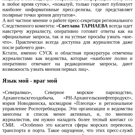
в любое время суток», «пожалуй, только горсовет публикует
наиболее информативные пресс-релизы, где представляет
полярные точки зрения депутатов».
А вот частное мнение о работе пресс-секретаря регионального
Следственного комитета: «
Светлана ТАРНАЕВА
всегда идет
навстречу журналисту, оперативно готовит ответы как на
официальные запросы, так и на устные просьбы узнать «кое-
что». Практически всегда доступна для журналистов даже
после рабочего дня».
Кстати, именно СУСК и областная прокуратура отмечены
журналистами как ведомства, которые «наиболее полно и
оперативно отвечают на редакционные запросы, дают
возможность узнать мнения первых лиц».
Язык мой - враг мой
«Севералмаз», Северное морское пароходство,
Архангельскгеолдобыча, «РН-Архангельскнефтепродукт»,
мэрия Новодвинска, космодром «Плесецк» и региональное
управление Роспотребнадзора. Эти организации и ведомства
занесены в список менее активных, и, по мнению
журналистов, им нужно наладить более тесный контакт со
СМИ. «Особенно это касается сферы морских перевозок,
транспорта и порта. Такое ощущение, что этих пресс-служб