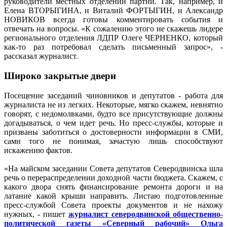
руководители местных отделений партий. Так, например, и
Елена ВТОРЫГИНА, и Виталий ФОРТЫГИН, и Александр
НОВИКОВ всегда готовы комментировать события и
отвечать на вопросы. «К сожалению этого не скажешь лидере
регионального отделения ЛДПР Олеге ЧЕРНЕНКО, который
как-то раз потребовал сделать письменный запрос», -
рассказал журналист.
Широко закрытые двери
Посещение заседаний чиновников и депутатов - работа для
журналиста не из легких. Некоторые, мягко скажем, невнятно
говорят, с недомолвками, будто все присутствующие должны
догадываться, о чем идет речь. Но пресс-службы, которые и
призваны заботиться о достоверности информации в СМИ,
сами того не понимая, зачастую лишь способствуют
искажению фактов.
«На майском заседании Совета депутатов Северодвинска шла
речь о перераспределении доходной части бюджета. Скажем, с
какого двора снять финансирование ремонта дороги и на
латание какой крыши направить. Листаю подготовленные
пресс-службой Совета проекты документов и не нахожу
нужных, - пишет
журналист северодвинской общественно-
политической газеты «Северный рабочий» Ольга