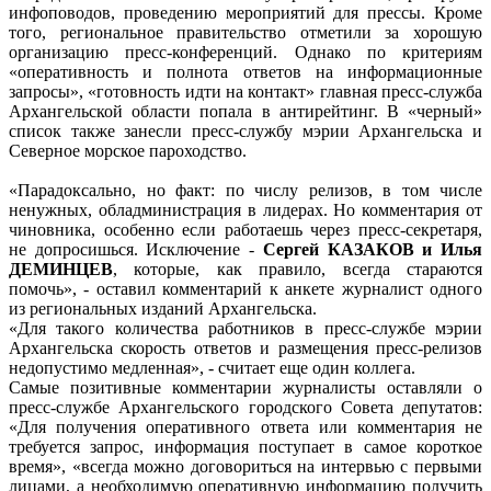
инфоповодов, проведению мероприятий для прессы. Кроме
того, региональное правительство отметили за хорошую
организацию пресс-конференций. Однако по критериям
«оперативность и полнота ответов на информационные
запросы», «готовность идти на контакт» главная пресс-служба
Архангельской области попала в антирейтинг. В «черный»
список также занесли пресс-службу мэрии Архангельска и
Северное морское пароходство.
«Парадоксально, но факт: по числу релизов, в том числе
ненужных, обладминистрация в лидерах. Но комментария от
чиновника, особенно если работаешь через пресс-секретаря,
не допросишься. Исключение -
Сергей КАЗАКОВ и Илья
ДЕМИНЦЕВ
, которые, как правило, всегда стараются
помочь», - оставил комментарий к анкете журналист одного
из региональных изданий Архангельска.
«Для такого количества работников в пресс-службе мэрии
Архангельска скорость ответов и размещения пресс-релизов
недопустимо медленная», - считает еще один коллега.
Самые позитивные комментарии журналисты оставляли о
пресс-службе Архангельского городского Совета депутатов:
«Для получения оперативного ответа или комментария не
требуется запрос, информация поступает в самое короткое
время», «всегда можно договориться на интервью с первыми
лицами, а необходимую оперативную информацию получить