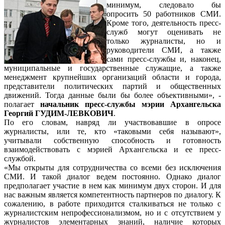
минимум, следовало бы
опросить 50 работников СМИ.
Кроме того, деятельность пресс-
служб могут оценивать не
только журналисты, но и
руководители СМИ, а также
сами пресс-службы и, наконец,
муниципальные и государственные служащие, а также
менеджмент крупнейших организаций области и города,
представители политических партий и общественных
движений. Тогда данные были бы более объективными», -
полагает
начальник пресс-службы мэрии Архангельска
Георгий ГУДИМ-ЛЕВКОВИЧ
.
По его словам, навряд ли участвовавшие в опросе
журналисты, или те, кто «таковыми себя называют»,
учитывали собственную способность и готовность
взаимодействовать с мэрией Архангельска и ее пресс-
службой.
«Мы открыты для сотрудничества со всеми без исключения
СМИ. И такой диалог ведем постоянно. Однако диалог
предполагает участие в нем как минимум двух сторон. И для
нас важным является компетентность партнеров по диалогу. К
сожалению, в работе приходится сталкиваться не только с
журналистским непрофессионализмом, но и с отсутствием у
журналистов элементарных знаний, наличие которых