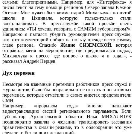
самыми благоприятными. Например, для «Интерфакса» я
писал текст на тему помощи регионов Северо-запада Южной
Осетии. Мне нужен был комментарий Михальчука по пятой
школе в Цхинвале, которую только-только стали
восстанавливать. В пресс-службе такой просьбе очень
удивились: «ТЫ хочешь говорить с САМИМ губернатором?».
Напрасно я пытался убедить руководителей пресс-службы,
что этот комментарий пойдет на пользу прежде всего самому
главе региона. Спасибо
Жанне СИЗЕМСКОЙ
, которая
отправила меня на мероприятие, где предполагался подход
Михальчука к прессе, где вопрос о школе я и задал», -
рассказал Андрей Перцев.
Дух перемен
Несмотря на взаимные претензии работников пресс-служб и
журналистов, было бы неправильно не сказать о позитивных
переменах, которые отметили в своих анкетах представители
СМИ.
Например, «прорывом года» многие называют
видеотрансляцию сессий регионального парламента. Если
губернатор Архангельской области Илья МИХАЛЬЧУК
неоднократно заявлял о желании транслировать заседания
правительства в онлайн-режиме, то в облсобрании это уже
сделали, и без лишних деклараций.