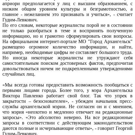
априори предполагается у лиц с высшим образованием, с
низким общим уровнем культуры и безграмотностью, а
главное - нежеланием это признавать и учиться», - считает
Гудим-Левкович.
По его словам, некоторые журналисты порой не в состоянии
не только разобраться в теме и воспринять полученную
информацию, но и грамотно сформулировать свои вопросы.
На официальном интернет-портале МО "Город Архангельск"
размещено огромное количество информации, и найти,
например, необходимые цифры не составляет большого труда.
Но иногда некоторые журналисты не утруждают себя
самостоятельным поиском достоверных фактов, предпочитая
довольствоваться ничем не подкрепленными утверждениями
случайных лиц.
«Мы всегда готовы предоставить возможность пообщаться с
первыми лицами города. Более того, у мэра Архангельска
Виктора Павленко работает свой блог. Так что упрек в
закрытости – безоснователен», - убежден начальник пресс-
службы архангельской мэрии. Не согласен он и с мнением,
что мэрия «неохотно и медленно отвечает на редакционные
запросы». «Это абсолютно неверно. На все редакционные
запросы в соответствии с действующим законодательством
даются полные и исчерпывающие ответы», - говорит Георгий
Гудим-Левкович.