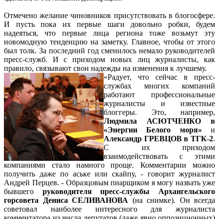
Отмечено желание чиновников присутствовать в блогосфере.
И пусть пока их первые шаги довольно робки, будем
надеяться, что первые лица региона тоже возьмут эту
новомодную тенденцию на заметку. Главное, чтобы от этого
был толк. За последний год сменилось немало руководителей
пресс-служб. И с приходом новых лиц журналисты, как
правило, связывают свои надежды на изменения к лучшему.
«Радует, что сейчас в пресс-
службах многих компаний
работают профессиональные
журналисты и известные
блоггеры. Это, например,
Людмила АСЮТЧЕНКО в
«Энергии Белого моря»
и
Александр ГРЕВЦОВ в ТГК-2
.
С их приходом
взаимодействовать с этими
компаниями стало намного проще. Комментарии можно
получить даже по аське или скайпу, - говорит журналист
Андрей Перцев. - Образцовым пиарщиком я могу назвать уже
бывшего
руководителя пресс-службы Архангельского
горсовета Дениса СЕЛИВАНОВА
(на снимке). Он всегда
советовал наиболее интересного для журналиста
комментатора из числа депутатов (даже явно оппозиционных)