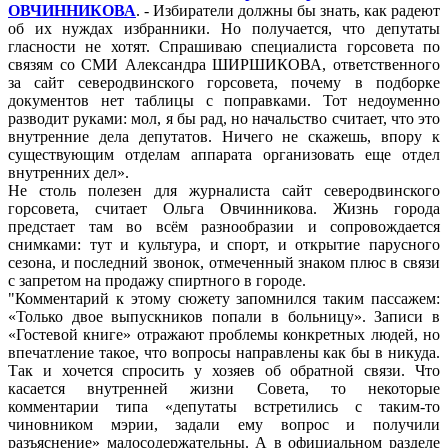
ОВЧИННИКОВА
. - Избиратели должны бы знать, как радеют
об их нуждах избранники. Но получается, что депутаты
гласности не хотят. Спрашиваю специалиста горсовета по
связям со СМИ Александра ШИРШИКОВА, ответственного
за сайт северодвинского горсовета, почему в подборке
документов нет таблицы с поправками. Тот недоуменно
разводит руками: мол, я бы рад, но начальство считает, что это
внутренние дела депутатов. Ничего не скажешь, впору к
существующим отделам аппарата организовать еще отдел
внутренних дел».
Не столь полезен для журналиста сайт северодвинского
горсовета, считает Ольга Овчинникова. Жизнь города
предстает там во всём разнообразии и сопровождается
снимками: тут и культура, и спорт, и открытие парусного
сезона, и последний звонок, отмеченный знаком плюс в связи
с запретом на продажу спиртного в городе.
"Комментарий к этому сюжету запомнился таким пассажем:
«Только двое выпускников попали в больницу». Записи в
«Гостевой книге» отражают проблемы конкретных людей, но
впечатление такое, что вопросы направлены как бы в никуда.
Так и хочется спросить у хозяев об обратной связи. Что
касается внутренней жизни Совета, то некоторые
комментарии типа «депутаты встретились с таким-то
чиновником мэрии, задали ему вопрос и получили
разъяснение» малосодержательны. А в официальном разделе