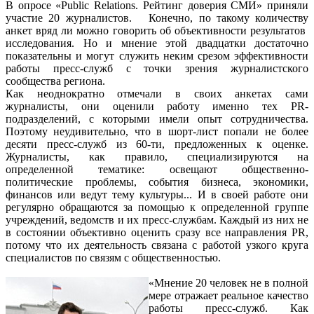
В опросе «Public Relations. Рейтинг доверия СМИ» приняли
участие 20 журналистов. Конечно, по такому количеству
анкет вряд ли можно говорить об объективности результатов
исследования. Но и мнение этой двадцатки достаточно
показательны и могут служить неким срезом эффективности
работы пресс-служб с точки зрения журналистского
сообщества региона.
Как неоднократно отмечали в своих анкетах сами
журналисты, они оценили работу именно тех PR-
подразделений, с которыми имели опыт сотрудничества.
Поэтому неудивительно, что в шорт-лист попали не более
десяти пресс-служб из 60-ти, предложенных к оценке.
Журналисты, как правило, специализируются на
определенной тематике: освещают общественно-
политические проблемы, события бизнеса, экономики,
финансов или ведут тему культуры... И в своей работе они
регулярно обращаются за помощью к определенной группе
учреждений, ведомств и их пресс-службам. Каждый из них не
в состоянии объективно оценить сразу все направления PR,
потому что их деятельность связана с работой узкого круга
специалистов по связям с общественностью.
«Мнение 20 человек не в полной
мере отражает реальное качество
работы пресс-служб. Как