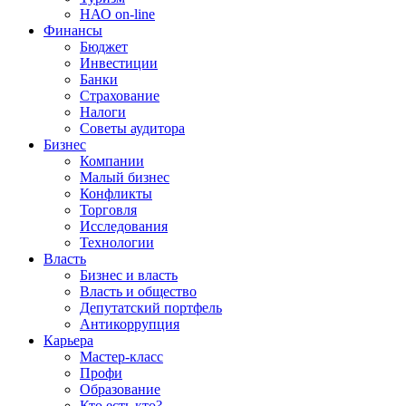
НАО on-line
Финансы
Бюджет
Инвестиции
Банки
Страхование
Налоги
Советы аудитора
Бизнес
Компании
Малый бизнес
Конфликты
Торговля
Исследования
Технологии
Власть
Бизнес и власть
Власть и общество
Депутатский портфель
Антикоррупция
Карьера
Мастер-класс
Профи
Образование
Кто есть кто?