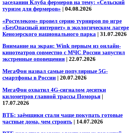
заседании Клуба фермеров на тему: «Сельский
туризм для фермеров»
|
04.08.2026
«Ростелеком» провел серию турниров по игре
«БезОпасный интернет» в экологическом лагере
Кенозерского национального парка
|
31.07.2026
Внимание на экран: Wink первым из онлайн-
кинотеатров совместно с МЧС России запустил
экстренные оповещения
|
22.07.2026
МегаФон назвал самые популярные 5G-
смартфоны в России
|
20.07.2026
МегаФон охватил 4G-сигналом десятки
километров главной трассы Поморья
|
17.07.2026
ВТБ: заёмщики стали чаще покупать готовые
частные дома, чем строить
|
14.07.2026