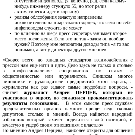
отсутствие инфоповода (я, конечно, рад, если какому-
нибудь инженеру стукнуло 55, но этот релиз
автоматически идет в корзину).
релизы облсобрания зачастую направлены
исключительно на пиар законотворцев, что само по себе
инфоповодом служить не может.
по влиянию на шефа пресс-секретарь занимает второе
место после жены. Если это не так - зачем он вообще
нужен? Поэтому мне непонятны доводы типа «я то вас
понимаю, а вот у директора другое мнение».
«Скорее всего, до западных стандартов взаимодействия с
прессой нам еще идти и идти. Дело здесь не только и столько
в профессионализме специалистов по связям с
общественностью или журналистов. Слишком многое
чиновники и руководители предприятий хотят скрыть, а
журналисты как раз задают самые неудобные вопросы, -
считает
журналист Андрей ПЕРЦЕВ, который не
участвовал в опросе, но согласился прокомментировать
результаты голосования.
- В этом смысле пресс-службам
представительных органов намного проще: ведь сколько
депутатов, столько и мнений. Всегда найдется народный
избранник который захочет поделиться своей позицией, и
зачастую в ущерб своим отношениям с властью».
По мнению Андрея Перцева, наиболее открыты для общения