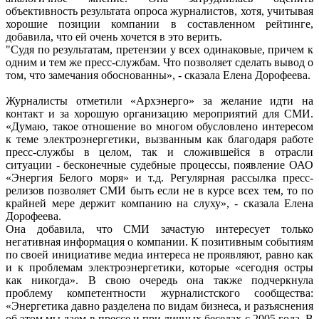
объективность результата опроса журналистов, хотя, учитывая
хорошие позиции компании в составленном рейтинге,
добавила, что ей очень хочется в это верить.
"Судя по результатам, претензии у всех одинаковые, причем к
одним и тем же пресс-службам. Что позволяет сделать вывод о
том, что замечания обоснованны», - сказала Елена Дорофеева.
Журналисты отметили «Архэнерго» за желание идти на
контакт и за хорошую организацию мероприятий для СМИ.
«Думаю, такое отношение во многом обусловлено интересом
к теме электроэнергетики, вызванным как благодаря работе
пресс-службы в целом, так и сложившейся в отрасли
ситуации - бесконечные судебные процессы, появление ОАО
«Энергия Белого моря» и т.д. Регулярная рассылка пресс-
релизов позволяет СМИ быть если не в курсе всех тем, то по
крайней мере держит компанию на слуху», - сказала Елена
Дорофеева.
Она добавила, что СМИ зачастую интересует только
негативная информация о компании. К позитивным событиям
по своей инициативе медиа интереса не проявляют, равно как
и к проблемам электроэнергетики, которые «сегодня остры
как никогда». В свою очередь она также подчеркнула
проблему компетентности журналистского сообщества:
«Энергетика давно разделена по видам бизнеса, и разъяснения
об этом мы даем в прессе и при личных беседах с 2005 года. В