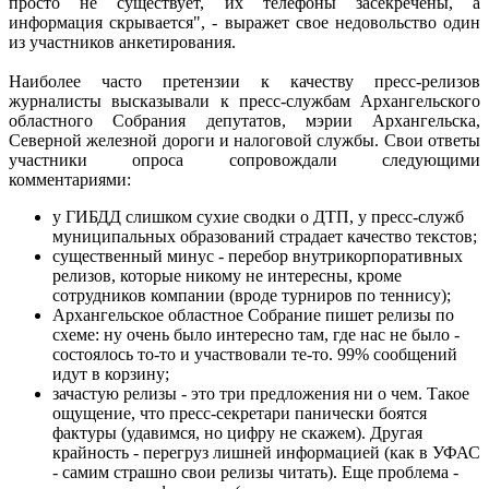
просто не существует, их телефоны засекречены, а
информация скрывается", - выражет свое недовольство один
из участников анкетирования.
Наиболее часто претензии к качеству пресс-релизов
журналисты высказывали к пресс-службам Архангельского
областного Собрания депутатов, мэрии Архангельска,
Северной железной дороги и налоговой службы. Свои ответы
участники опроса сопровождали следующими
комментариями:
у ГИБДД слишком сухие сводки о ДТП, у пресс-служб
муниципальных образований страдает качество текстов;
существенный минус - перебор внутрикорпоративных
релизов, которые никому не интересны, кроме
сотрудников компании (вроде турниров по теннису);
Архангельское областное Собрание пишет релизы по
схеме: ну очень было интересно там, где нас не было -
состоялось то-то и участвовали те-то. 99% сообщений
идут в корзину;
зачастую релизы - это три предложения ни о чем. Такое
ощущение, что пресс-секретари панически боятся
фактуры (удавимся, но цифру не скажем). Другая
крайность - перегруз лишней информацией (как в УФАС
- самим страшно свои релизы читать). Еще проблема -