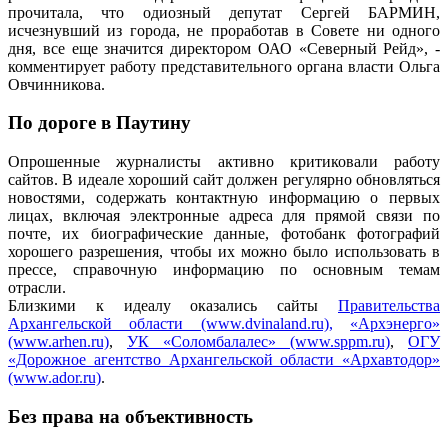
прочитала, что одиозный депутат Сергей БАРМИН,
исчезнувший из города, не проработав в Совете ни одного
дня, все еще значится директором ОАО «Северный Рейд», -
комментирует работу представительного органа власти Ольга
Овчинникова.
По дороге в Паутину
Опрошенные журналисты активно критиковали работу
сайтов. В идеале хороший сайт должен регулярно обновляться
новостями, содержать контактную информацию о первых
лицах, включая электронные адреса для прямой связи по
почте, их биографические данные, фотобанк фотографий
хорошего разрешения, чтобы их можно было использовать в
прессе, справочную информацию по основным темам
отрасли.
Близкими к идеалу оказались сайты
Правительства
Архангельской области (www.dvinaland.ru),
«Архэнерго»
(www.arhen.ru)
,
УК «Соломбалалес» (www.sppm.ru)
,
ОГУ
«Дорожное агентство Архангельской области «Архавтодор»
(www.ador.ru)
.
Без права на объективность