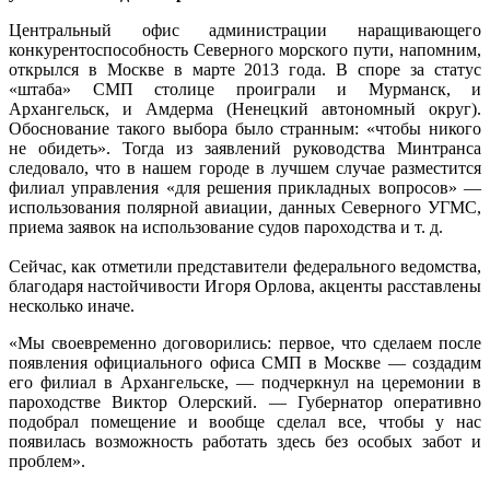
Центральный офис администрации наращивающего
конкурентоспособность Северного морского пути, напомним,
открылся в Москве в марте 2013 года. В споре за статус
«штаба» СМП столице проиграли и Мурманск, и
Архангельск, и Амдерма (Ненецкий автономный округ).
Обоснование такого выбора было странным: «чтобы никого
не обидеть». Тогда из заявлений руководства Минтранса
следовало, что в нашем городе в лучшем случае разместится
филиал управления «для решения прикладных вопросов» —
использования полярной авиации, данных Северного УГМС,
приема заявок на использование судов пароходства и т. д.
Сейчас, как отметили представители федерального ведомства,
благодаря настойчивости Игоря Орлова, акценты расставлены
несколько иначе.
«Мы своевременно договорились: первое, что сделаем после
появления официального офиса СМП в Москве — создадим
его филиал в Архангельске, — подчеркнул на церемонии в
пароходстве Виктор Олерский. — Губернатор оперативно
подобрал помещение и вообще сделал все, чтобы у нас
появилась возможность работать здесь без особых забот и
проблем».