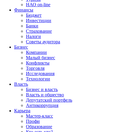
НАО on-line
Финансы
Бюджет
Инвестиции
Банки
Страхование
Налоги
Советы аудитора
Бизнес
Компании
Малый бизнес
Конфликты
Торговля
Исследования
Технологии
Власть
Бизнес и власть
Власть и общество
Депутатский портфель
Антикоррупция
Карьера
Мастер-класс
Профи
Образование
Кто есть кто?