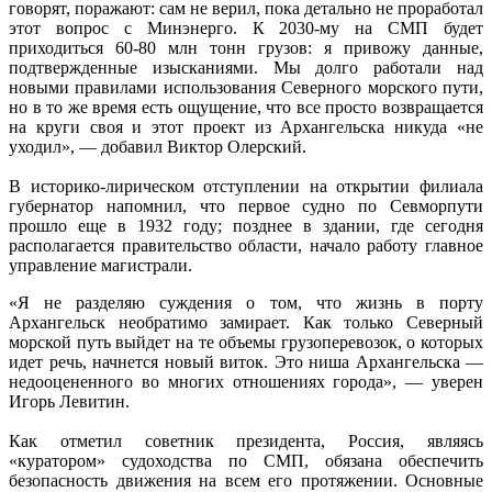
говорят, поражают: сам не верил, пока детально не проработал
этот вопрос с Минэнерго. К 2030-му на СМП будет
приходиться 60-80 млн тонн грузов: я привожу данные,
подтвержденные изысканиями. Мы долго работали над
новыми правилами использования Северного морского пути,
но в то же время есть ощущение, что все просто возвращается
на круги своя и этот проект из Архангельска никуда «не
уходил», — добавил Виктор Олерский.
В историко-лирическом отступлении на открытии филиала
губернатор напомнил, что первое судно по Севморпути
прошло еще в 1932 году; позднее в здании, где сегодня
располагается правительство области, начало работу главное
управление магистрали.
«Я не разделяю суждения о том, что жизнь в порту
Архангельск необратимо замирает. Как только Северный
морской путь выйдет на те объемы грузоперевозок, о которых
идет речь, начнется новый виток. Это ниша Архангельска —
недооцененного во многих отношениях города», — уверен
Игорь Левитин.
Как отметил советник президента, Россия, являясь
«куратором» судоходства по СМП, обязана обеспечить
безопасность движения на всем его протяжении. Основные