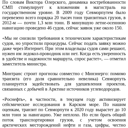
По словам Виктора Олерского, динамика востребованности
СМП стимулирует к вложениям в магистраль на
государственном уровне. В 2009 году Севморпутем было
перевезено всего порядка 20 тысяч тонн транзитных грузов, в
2012-м — почти 1,3 млн тонн. В минувшую летне-осеннюю
навигацию проведено 46 судов, сейчас заявок уже около 150.
«Мы не снизили требования к техническим характеристикам
судов, но упростили процедуры. Сейчас подать заявку можно
даже через Интернет. При этом владельцы судов сами решают,
нужен им ледокол-проводник или нет. Когда есть уверенность
в удобстве и надежности маршрута, спрос растет», — отметил
заместитель министра.
Минтранс строит прогнозы совместно с Минэнерго: помимо
транзита (его доля сравнительно невелика) Севморпуть
планируется задействовать для удешевления проектов,
связанных с добычей в Арктике источников углеводородов.
«Роснефть», в частности, в текущем году активизирует
сейсмические исследования в Карском море. По нашим
оценкам, транзит по Севморпути к 2020 году вырастет до 10
млн тонн за навигацию. Уже неплохо. Но если брать общий
поток транспортировки грузов, с учетом освоения
арктических месторождений нефти и газа, цифры, честно