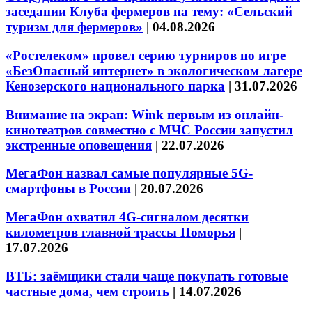
заседании Клуба фермеров на тему: «Сельский
туризм для фермеров»
|
04.08.2026
«Ростелеком» провел серию турниров по игре
«БезОпасный интернет» в экологическом лагере
Кенозерского национального парка
|
31.07.2026
Внимание на экран: Wink первым из онлайн-
кинотеатров совместно с МЧС России запустил
экстренные оповещения
|
22.07.2026
МегаФон назвал самые популярные 5G-
смартфоны в России
|
20.07.2026
МегаФон охватил 4G-сигналом десятки
километров главной трассы Поморья
|
17.07.2026
ВТБ: заёмщики стали чаще покупать готовые
частные дома, чем строить
|
14.07.2026