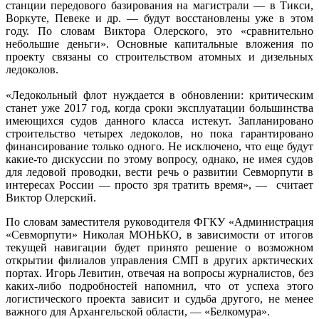
станции передового базирования на магистрали — в Тикси,
Воркуте, Певеке и др. — будут восстановлены уже в этом
году. По словам Виктора Олерского, это «сравнительно
небольшие деньги». Основные капитальные вложения по
проекту связаны со строительством атомных и дизельных
ледоколов.
«Ледокольный флот нуждается в обновлении: критическим
станет уже 2017 год, когда сроки эксплуатации большинства
имеющихся судов данного класса истекут. Запланировано
строительство четырех ледоколов, но пока гарантировано
финансирование только одного. Не исключено, что еще будут
какие-то дискуссии по этому вопросу, однако, не имея судов
для ледовой проводки, вести речь о развитии Севморпути в
интересах России — просто зря тратить время», — считает
Виктор Олерский.
По словам заместителя руководителя ФГКУ «Администрация
«Севморпути» Николая МОНЬКО, в зависимости от итогов
текущей навигации будет принято решение о возможном
открытии филиалов управления СМП в других арктических
портах. Игорь Левитин, отвечая на вопросы журналистов, без
каких-либо подробностей напомнил, что от успеха этого
логистического проекта зависит и судьба другого, не менее
важного для Архангельской области, — «Белкомура».