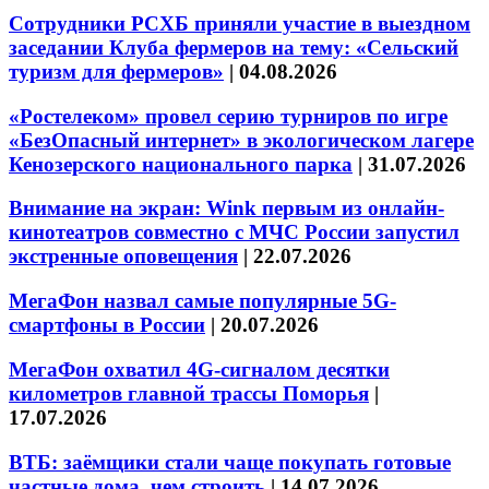
Сотрудники РСХБ приняли участие в выездном
заседании Клуба фермеров на тему: «Сельский
туризм для фермеров»
|
04.08.2026
«Ростелеком» провел серию турниров по игре
«БезОпасный интернет» в экологическом лагере
Кенозерского национального парка
|
31.07.2026
Внимание на экран: Wink первым из онлайн-
кинотеатров совместно с МЧС России запустил
экстренные оповещения
|
22.07.2026
МегаФон назвал самые популярные 5G-
смартфоны в России
|
20.07.2026
МегаФон охватил 4G-сигналом десятки
километров главной трассы Поморья
|
17.07.2026
ВТБ: заёмщики стали чаще покупать готовые
частные дома, чем строить
|
14.07.2026