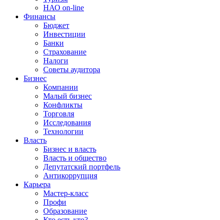
НАО on-line
Финансы
Бюджет
Инвестиции
Банки
Страхование
Налоги
Советы аудитора
Бизнес
Компании
Малый бизнес
Конфликты
Торговля
Исследования
Технологии
Власть
Бизнес и власть
Власть и общество
Депутатский портфель
Антикоррупция
Карьера
Мастер-класс
Профи
Образование
Кто есть кто?