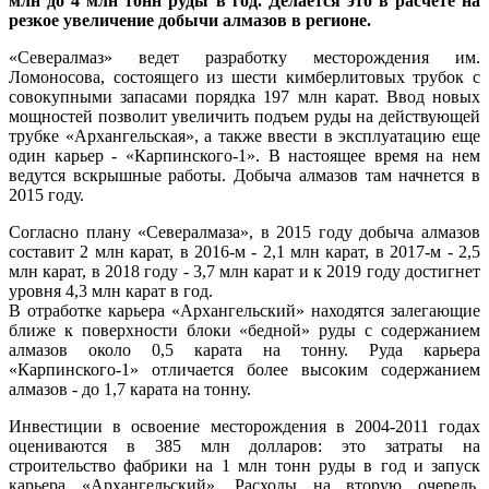
млн до 4 млн тонн руды в год. Делается это в расчете на
резкое увеличение добычи алмазов в регионе.
«Севералмаз» ведет разработку месторождения им.
Ломоносова, состоящего из шести кимберлитовых трубок с
совокупными запасами порядка 197 млн карат. Ввод новых
мощностей позволит увеличить подъем руды на действующей
трубке «Архангельская», а также ввести в эксплуатацию еще
один карьер - «Карпинского-1». В настоящее время на нем
ведутся вскрышные работы. Добыча алмазов там начнется в
2015 году.
Согласно плану «Севералмаза», в 2015 году добыча алмазов
составит 2 млн карат, в 2016-м - 2,1 млн карат, в 2017-м - 2,5
млн карат, в 2018 году - 3,7 млн карат и к 2019 году достигнет
уровня 4,3 млн карат в год.
В отработке карьера «Архангельский» находятся залегающие
ближе к поверхности блоки «бедной» руды с содержанием
алмазов около 0,5 карата на тонну. Руда карьера
«Карпинского-1» отличается более высоким содержанием
алмазов - до 1,7 карата на тонну.
Инвестиции в освоение месторождения в 2004-2011 годах
оцениваются в 385 млн долларов: это затраты на
строительство фабрики на 1 млн тонн руды в год и запуск
карьера «Архангельский». Расходы на вторую очередь,