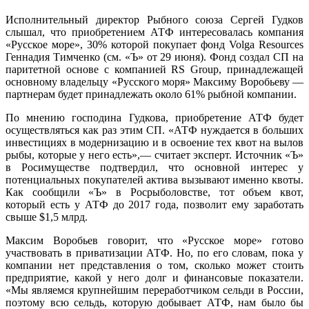
Исполнительный директор Рыбного союза Сергей Гудков
слышал, что приобретением АТФ интересовалась компания
«Русское море», 30% которой покупает фонд Volga Resources
Геннадия Тимченко (см. «Ъ» от 29 июня). Фонд создал СП на
паритетной основе с компанией RS Group, принадлежащей
основному владельцу «Русского моря» Максиму Воробьеву —
партнерам будет принадлежать около 61% рыбной компании.
По мнению господина Гудкова, приобретение АТФ будет
осуществляться как раз этим СП. «АТФ нуждается в больших
инвестициях в модернизацию и в освоение тех квот на вылов
рыбы, которые у него есть»,— считает эксперт. Источник «Ъ»
в Росимуществе подтвердил, что основной интерес у
потенциальных покупателей актива вызывают именно квоты.
Как сообщили «Ъ» в Росрыболовстве, тот объем квот,
который есть у АТФ до 2017 года, позволит ему заработать
свыше $1,5 млрд.
Максим Воробьев говорит, что «Русское море» готово
участвовать в приватизации АТФ. Но, по его словам, пока у
компании нет представления о том, сколько может стоить
предприятие, какой у него долг и финансовые показатели.
«Мы являемся крупнейшим переработчиком сельди в России,
поэтому всю сельдь, которую добывает АТФ, нам было бы