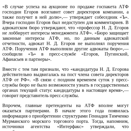
«В случае успеха на аукционе по продаже госпакета АТФ
господин Егоров возглавит совет директоров компании, а
также получит в ней долю»,— утверждает собеседник «Ъ».
Вчера господин Егоров был недоступен для комментариев. В
адвокатском бюро утверждают, что «профессор Н. Д. Егоров
не лоббирует интересы менеджмента АТФ». «Бюро защищает
законные интересы АТФ, но, по данным адвокатской
отчетности, адвокат Н. Д. Егоров не выполнял поручения
АТФ. Поручения АТФ выполняли другие адвокаты бюро»,—
сообщили «Ъ» в пресс-службе «Егоров, Пугинский,
Афанасьев и партнеры».
Вместе с тем там признали, что «кандидатура Н. Д. Егорова
действительно выдвигалась на пост члена совета директоров
АТФ от РФ». «В связи с поздним временем суток у пресс-
службы бюро не было возможности узнать в государственных
органах текущий статус кандидатуры в настоящее время»,—
говорит представитель пресс-службы.
Впрочем, главные претенденты на АТФ вполне могут
оказаться партнерами. В начале этого года появилась
информация о приобретении структурами Геннадия Тимченко
Мурманского морского торгового порта. Тогда, напомним,
источники агентства «Интерфакс» утверждали, что