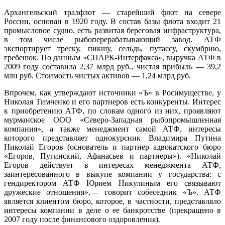
Архангельский тралфлот — старейший флот на севере
России, основан в 1920 году. В состав базы флота входит 21
промысловое судно, есть развитая береговая инфраструктура,
в том числе рыбоперерабатывающий завод. АТФ
экспортирует треску, пикшу, сельдь, путассу, скумбрию,
гребешок. По данным «СПАРК-Интерфакса», выручка АТФ в
2009 году составила 2,37 млрд руб., чистая прибыль — 39,2
млн руб. Стоимость чистых активов — 1,24 млрд руб.
Впрочем, как утверждают источники «Ъ» в Росимуществе, у
Николая Тимченко и его партнеров есть конкуренты. Интерес
к приобретению АТФ, по словам одного из них, проявляют
мурманское ООО «Северо-Западная рыбопромышленная
компания», а также менеджмент самой АТФ, интересы
которого представляет однокурсник Владимира Путина
Николай Егоров (основатель и партнер адвокатского бюро
«Егоров, Пугинский, Афанасьев и партнеры»). «Николай
Егоров действует в интересах менеджмента АТФ,
заинтересованного в выкупе компании у государства: с
гендиректором АТФ Юрием Никулиным его связывают
дружеские отношения»,— говорит собеседник «Ъ». АТФ
является клиентом бюро, которое, в частности, представляло
интересы компании в деле о ее банкротстве (прекращено в
2007 году после финансового оздоровления).