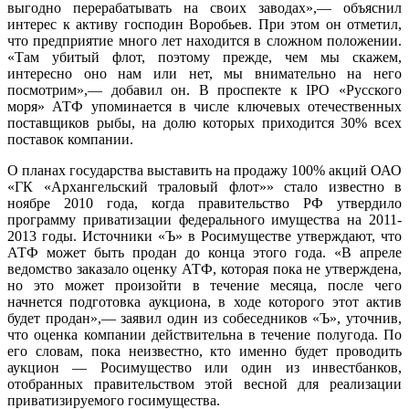
выгодно перерабатывать на своих заводах»,— объяснил
интерес к активу господин Воробьев. При этом он отметил,
что предприятие много лет находится в сложном положении.
«Там убитый флот, поэтому прежде, чем мы скажем,
интересно оно нам или нет, мы внимательно на него
посмотрим»,— добавил он. В проспекте к IPO «Русского
моря» АТФ упоминается в числе ключевых отечественных
поставщиков рыбы, на долю которых приходится 30% всех
поставок компании.
О планах государства выставить на продажу 100% акций ОАО
«ГК «Архангельский траловый флот»» стало известно в
ноябре 2010 года, когда правительство РФ утвердило
программу приватизации федерального имущества на 2011-
2013 годы. Источники «Ъ» в Росимуществе утверждают, что
АТФ может быть продан до конца этого года. «В апреле
ведомство заказало оценку АТФ, которая пока не утверждена,
но это может произойти в течение месяца, после чего
начнется подготовка аукциона, в ходе которого этот актив
будет продан»,— заявил один из собеседников «Ъ», уточнив,
что оценка компании действительна в течение полугода. По
его словам, пока неизвестно, кто именно будет проводить
аукцион — Росимущество или один из инвестбанков,
отобранных правительством этой весной для реализации
приватизируемого госимущества.