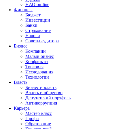
НАО on-line
Финансы
Бюджет
Инвестиции
Банки
Страхование
Налоги
Советы аудитора
Бизнес
Компании
Малый бизнес
Конфликты
Торговля
Исследования
Технологии
Власть
Бизнес и власть
Власть и общество
Депутатский портфель
Антикоррупция
Карьера
Мастер-класс
Профи
Образование
Кто есть кто?