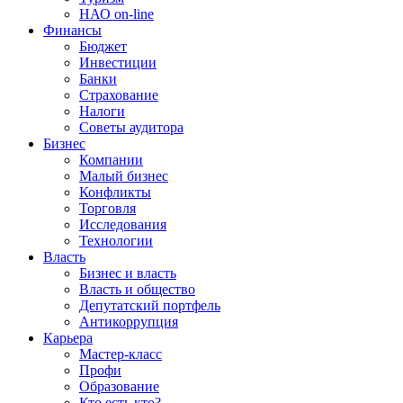
НАО on-line
Финансы
Бюджет
Инвестиции
Банки
Страхование
Налоги
Советы аудитора
Бизнес
Компании
Малый бизнес
Конфликты
Торговля
Исследования
Технологии
Власть
Бизнес и власть
Власть и общество
Депутатский портфель
Антикоррупция
Карьера
Мастер-класс
Профи
Образование
Кто есть кто?