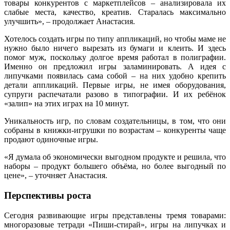
товары конкурентов с маркетплейсов – анализировала их
слабые места, качество, креатив. Старалась максимально
улучшить», – продолжает Анастасия.
Хотелось создать игры по типу аппликаций, но чтобы маме не
нужно было ничего вырезать из бумаги и клеить. И здесь
помог муж, поскольку долгое время работал в полиграфии.
Именно он предложил игры заламинировать. А идея с
липучками появилась сама собой – на них удобно крепить
детали аппликаций. Первые игры, не имея оборудования,
супруги распечатали разово в типографии. И их ребёнок
«залип» на этих играх на 10 минут.
Уникальность игр, по словам создательницы, в том, что они
собраны в книжки-игрушки по возрастам – конкуренты чаще
продают одиночные игры.
«Я думала об экономически выгодном продукте и решила, что
наборы – продукт большего объёма, но более выгодный по
цене», – уточняет Анастасия.
Перспективы роста
Сегодня развивающие игры представлены тремя товарами:
многоразовые тетради «Пиши-стирай», игры на липучках и