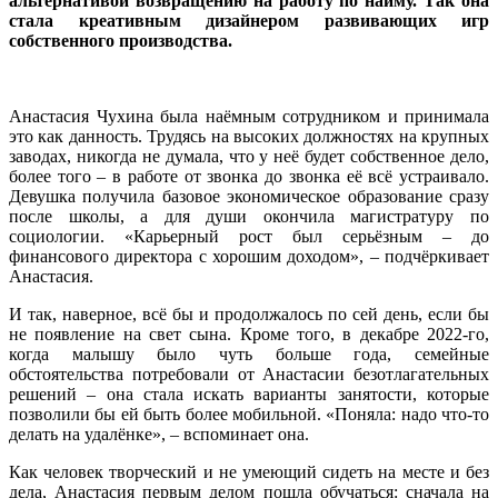
альтернативой возвращению на работу по найму. Так она
стала креативным дизайнером развивающих игр
собственного производства.
Анастасия Чухина была наёмным сотрудником и принимала
это как данность. Трудясь на высоких должностях на крупных
заводах, никогда не думала, что у неё будет собственное дело,
более того – в работе от звонка до звонка её всё устраивало.
Девушка получила базовое экономическое образование сразу
после школы, а для души окончила магистратуру по
социологии. «Карьерный рост был серьёзным – до
финансового директора с хорошим доходом», – подчёркивает
Анастасия.
И так, наверное, всё бы и продолжалось по сей день, если бы
не появление на свет сына. Кроме того, в декабре 2022‑го,
когда малышу было чуть больше года, семейные
обстоятельства потребовали от Анастасии безотлагательных
решений – она стала искать варианты занятости, которые
позволили бы ей быть более мобильной. «Поняла: надо что‑то
делать на удалёнке», – вспоминает она.
Как человек творческий и не умеющий сидеть на месте и без
дела, Анастасия первым делом пошла обучаться: сначала на