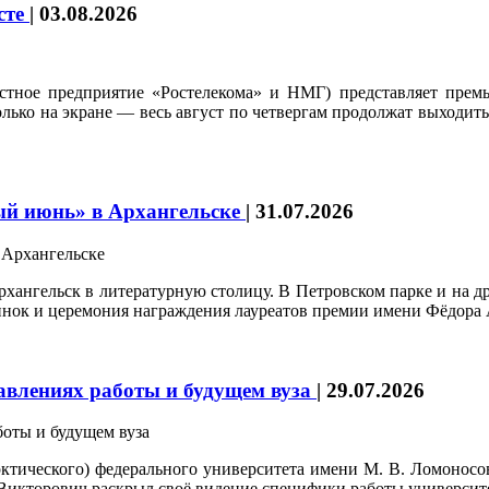
усте
|
03.08.2026
стное предприятие «Ростелекома» и НМГ) представляет премь
только на экране — весь август по четвергам продолжат выходи
ый июнь» в Архангельске
|
31.07.2026
ангельск в литературную столицу. В Петровском парке и на др
винок и церемония награждения лауреатов премии имени Фёдора 
влениях работы и будущем вуза
|
29.07.2026
ческого) федерального университета имени М. В. Ломоносова
 Викторович раскрыл своё видение специфики работы университет