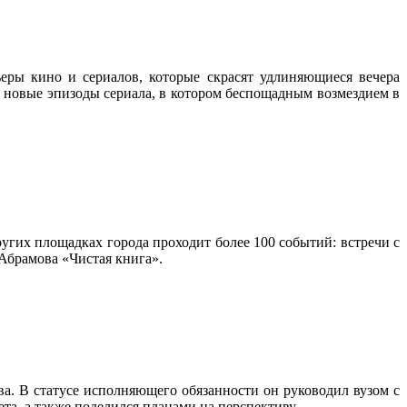
еры кино и сериалов, которые скрасят удлиняющиеся вечера
ть новые эпизоды сериала, в котором беспощадным возмездием в
угих площадках города проходит более 100 событий: встречи с
Абрамова «Чистая книга».
. В статусе исполняющего обязанности он руководил вузом с
а, а также поделился планами на перспективу.