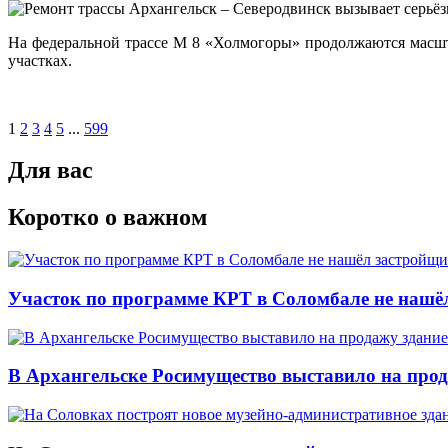
На федеральной трассе М 8 «Холмогоры» продолжаются масшт
участках.
1
2
3
4
5
...
599
Для вас
Коротко о важном
Участок по программе КРТ в Соломбале не нашё
В Архангельске Росимущество выставило на про