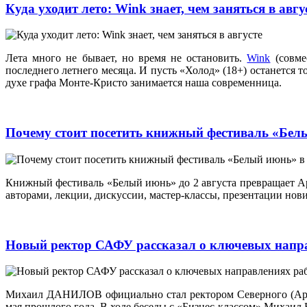
Куда уходит лето: Wink знает, чем заняться в авг
Лета много не бывает, но время не остановить.
Wink
(совме
последнего летнего месяца. И пусть «Холод» (18+) останется 
духе графа Монте-Кристо занимается наша современница.
Почему стоит посетить книжный фестиваль «Бел
Книжный фестиваль «Белый июнь» до 2 августа превращает Арх
авторами, лекции, дискуссии, мастер‑классы, презентации но
Новый ректор САФУ рассказал о ключевых напра
Михаил ДАНИЛОВ официально стал ректором Северного (Аркти
мая прошлого года. В ходе беседы с «Бизнес-классом» Михаил