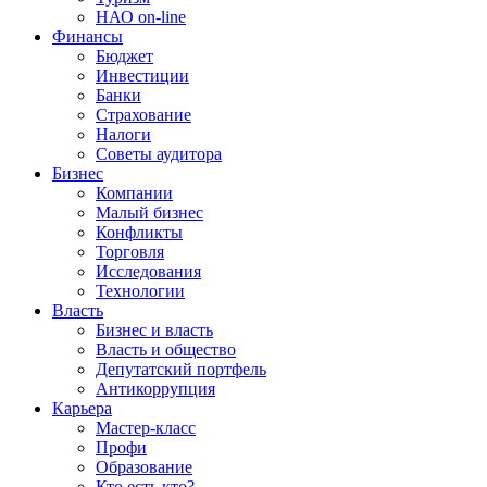
НАО on-line
Финансы
Бюджет
Инвестиции
Банки
Страхование
Налоги
Советы аудитора
Бизнес
Компании
Малый бизнес
Конфликты
Торговля
Исследования
Технологии
Власть
Бизнес и власть
Власть и общество
Депутатский портфель
Антикоррупция
Карьера
Мастер-класс
Профи
Образование
Кто есть кто?