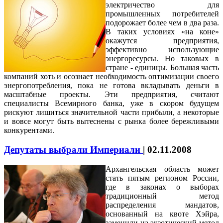
электричество для
промышленных потребителей
подорожает более чем в два раза.
В таких условиях «на коне»
окажутся предприятия,
эффективно использующие
энергоресурсы. Но таковых в
стране - единицы. Большая часть
компаний хоть и осознает необходимость оптимизации своего
энергопотребления, пока не готова вкладывать деньги в
масштабные проекты. Эти предприятия, считают
специалисты Всемирного банка, уже в скором будущем
рискуют лишиться значительной части прибыли, а некоторые
и вовсе могут быть вытеснены с рынка более бережливыми
конкурентами.
Депутаты выбрали Империали
|
02.11.2008
Архангельская область может
стать пятым регионом России,
где в законах о выборах
традиционный метод
распределения мандатов,
основанный на квоте Хэйра,
заменили на экзотический метод