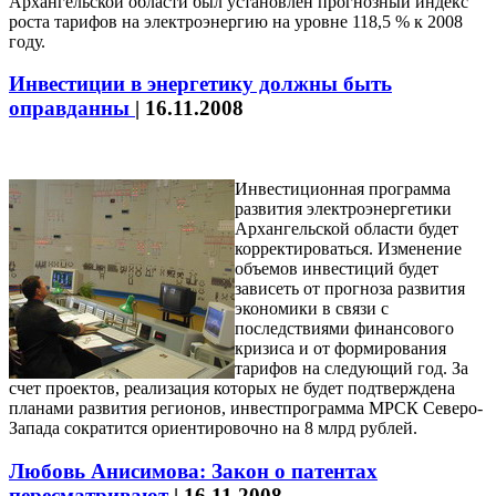
Архангельской области был установлен прогнозный индекс
роста тарифов на электроэнергию на уровне 118,5 % к 2008
году.
Инвестиции в энергетику должны быть
оправданны
|
16.11.2008
Инвестиционная программа
развития электроэнергетики
Архангельской области будет
корректироваться. Изменение
объемов инвестиций будет
зависеть от прогноза развития
экономики в связи с
последствиями финансового
кризиса и от формирования
тарифов на следующий год. За
счет проектов, реализация которых не будет подтверждена
планами развития регионов, инвестпрограмма МРСК Северо-
Запада сократится ориентировочно на 8 млрд рублей.
Любовь Анисимова: Закон о патентах
пересматривают
|
16.11.2008