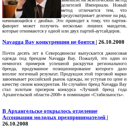
делителей Империали. Новый
метод отличается тем, что
предусматривает деление на ряд,
начинающийся с двойки. Это приводит к тому, что партия-
фаворит может получить несколько лишних мандатов,
которые отнимаются у одной или двух партий-аутсайдеров.
Navagga Bay конкуренции не боится
|
26.10.2008
Почти десять лет в Северодвинске выпускается джинсовая
одежда под брендом Navagga Bay. Пожалуй, это один из
немногих примеров успешной раскрутки регионального
бренда, продуманное позиционирование которого дало
вполне логичный результат. Продукция этой торговой марки
завоевывает российский рынок одежды, не уступая по цене и
качеству своим конкурентам. Не случайно бренд Navagga Bay
стал золотым призером конкурса «Лучший бренд года
Архангельской области-2008» в номинации «Стабильность».
В Архангельске открылось отделение
Ассоциации молодых предпринимателей
|
26.10.2008