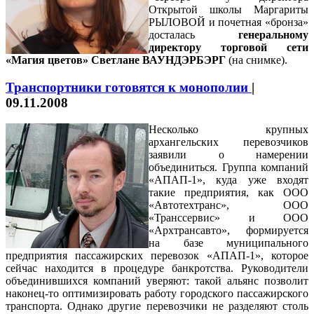
Открытой школы Маргариты
РЫЛОВОЙ и почетная «бронза»
досталась
генеральному
директору торговой сети
«Магия цветов» Светлане ВАУНДЭРБЭРГ
(на снимке)
.
Транспортники готовятся к монополии
|
09.11.2008
Несколько крупных
архангельских перевозчиков
заявили о намерении
объединиться. Группа компаний
«АПАП-1», куда уже входят
такие предприятия, как ООО
«Автотехтранс», ООО
«Транссервис» и ООО
«Архтрансавто», формируется
на базе муниципального
предприятия пассажирских перевозок «АПАП-1», которое
сейчас находится в процедуре банкротства. Руководители
объединившихся компаний уверяют: такой альянс позволит
наконец-то оптимизировать работу городского пассажирского
транспорта. Однако другие перевозчики не разделяют столь