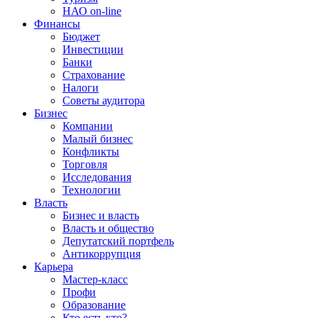
НАО on-line
Финансы
Бюджет
Инвестиции
Банки
Страхование
Налоги
Советы аудитора
Бизнес
Компании
Малый бизнес
Конфликты
Торговля
Исследования
Технологии
Власть
Бизнес и власть
Власть и общество
Депутатский портфель
Антикоррупция
Карьера
Мастер-класс
Профи
Образование
Кто есть кто?