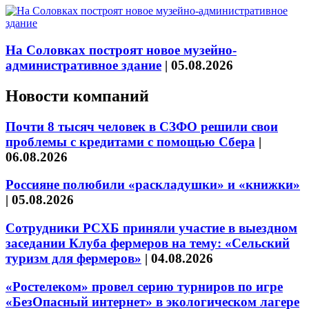
На Соловках построят новое музейно-
административное здание
|
05.08.2026
Новости компаний
Почти 8 тысяч человек в СЗФО решили свои
проблемы с кредитами с помощью Сбера
|
06.08.2026
Россияне полюбили «раскладушки» и «книжки»
|
05.08.2026
Сотрудники РСХБ приняли участие в выездном
заседании Клуба фермеров на тему: «Сельский
туризм для фермеров»
|
04.08.2026
«Ростелеком» провел серию турниров по игре
«БезОпасный интернет» в экологическом лагере