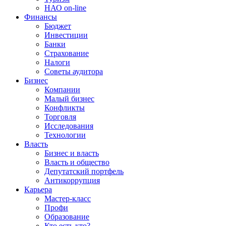
НАО on-line
Финансы
Бюджет
Инвестиции
Банки
Страхование
Налоги
Советы аудитора
Бизнес
Компании
Малый бизнес
Конфликты
Торговля
Исследования
Технологии
Власть
Бизнес и власть
Власть и общество
Депутатский портфель
Антикоррупция
Карьера
Мастер-класс
Профи
Образование
Кто есть кто?