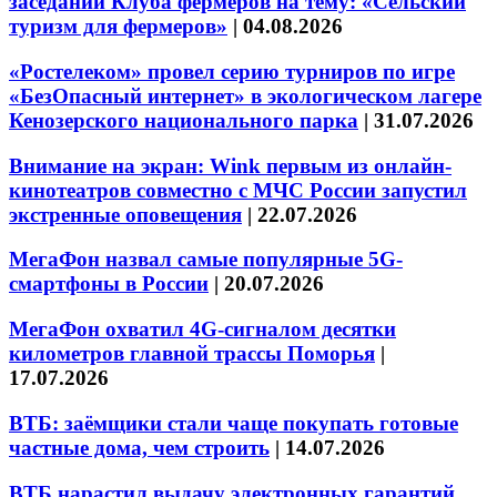
заседании Клуба фермеров на тему: «Сельский
туризм для фермеров»
|
04.08.2026
«Ростелеком» провел серию турниров по игре
«БезОпасный интернет» в экологическом лагере
Кенозерского национального парка
|
31.07.2026
Внимание на экран: Wink первым из онлайн-
кинотеатров совместно с МЧС России запустил
экстренные оповещения
|
22.07.2026
МегаФон назвал самые популярные 5G-
смартфоны в России
|
20.07.2026
МегаФон охватил 4G-сигналом десятки
километров главной трассы Поморья
|
17.07.2026
ВТБ: заёмщики стали чаще покупать готовые
частные дома, чем строить
|
14.07.2026
ВТБ нарастил выдачу электронных гарантий