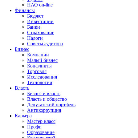
НАО on-line
Финансы
Бюджет
Инвестиции
Банки
Страхование
Налоги
Советы аудитора
Бизнес
Компании
Малый бизнес
Конфликты
Торговля
Исследования
Технологии
Власть
Бизнес и власть
Власть и общество
Депутатский портфель
Антикоррупция
Карьера
Мастер-класс
Профи
Образование
Кто есть кто?