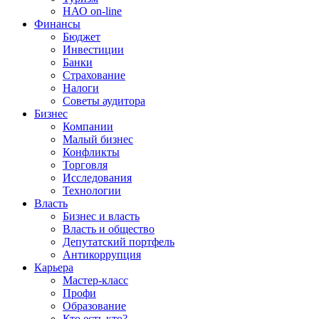
НАО on-line
Финансы
Бюджет
Инвестиции
Банки
Страхование
Налоги
Советы аудитора
Бизнес
Компании
Малый бизнес
Конфликты
Торговля
Исследования
Технологии
Власть
Бизнес и власть
Власть и общество
Депутатский портфель
Антикоррупция
Карьера
Мастер-класс
Профи
Образование
Кто есть кто?