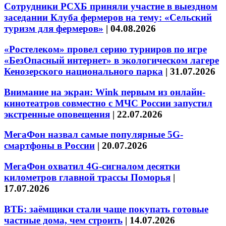
Сотрудники РСХБ приняли участие в выездном
заседании Клуба фермеров на тему: «Сельский
туризм для фермеров»
|
04.08.2026
«Ростелеком» провел серию турниров по игре
«БезОпасный интернет» в экологическом лагере
Кенозерского национального парка
|
31.07.2026
Внимание на экран: Wink первым из онлайн-
кинотеатров совместно с МЧС России запустил
экстренные оповещения
|
22.07.2026
МегаФон назвал самые популярные 5G-
смартфоны в России
|
20.07.2026
МегаФон охватил 4G-сигналом десятки
километров главной трассы Поморья
|
17.07.2026
ВТБ: заёмщики стали чаще покупать готовые
частные дома, чем строить
|
14.07.2026