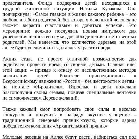
представитель Фонда поддержки детей находящихся в
трудной жизненной ситуации Наталья Кулакова. Она
подчеркнула: «Самое главное в жизни каждого ребенка – это
любовь и забота родителей, без которых маленький человек не
сможет вырасти счастливым и добиться успехов. Это
мероприятие должно послужить новым импульсом для
укрепления ценностей семьи, для объединения ответственных
родителей. Мы надеемся, что количество деревьев на этой
аллее будет увеличиваться, и аллея украсит город».
Акция стала не просто отличной возможностью для
родителей провести время со своими детьми. Главная идея
этой акции – призыв к отказу от насильственных методов
воспитания детей. Родители присоединились к
Всероссийскому движению «Россия – без жестокости к детям»
на портале «Я-родитель». Взрослые и дети пожелали
благополучия своим семьям, повязав специальные ленточки
на символическом Дереве желаний.
Также каждый смог попробовать свои силы в веселых
конкурсах и получить в награду вкусное угощение –
традиционный северный пряник-козулю, которые дарила
победителям компания «Архангельский пряник».
Молодые деревца на Аллее будут расти, набираться сил под