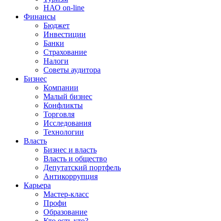
НАО on-line
Финансы
Бюджет
Инвестиции
Банки
Страхование
Налоги
Советы аудитора
Бизнес
Компании
Малый бизнес
Конфликты
Торговля
Исследования
Технологии
Власть
Бизнес и власть
Власть и общество
Депутатский портфель
Антикоррупция
Карьера
Мастер-класс
Профи
Образование
Кто есть кто?