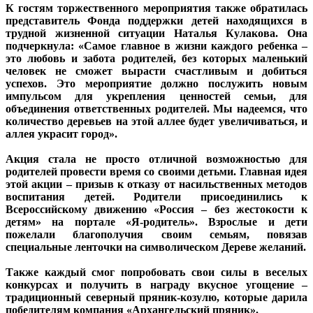
К гостям торжественного мероприятия также обратилась
представитель Фонда поддержки детей находящихся в
трудной жизненной ситуации Наталья Кулакова. Она
подчеркнула: «Самое главное в жизни каждого ребенка –
это любовь и забота родителей, без которых маленький
человек не сможет вырасти счастливым и добиться
успехов. Это мероприятие должно послужить новым
импульсом для укрепления ценностей семьи, для
объединения ответственных родителей. Мы надеемся, что
количество деревьев на этой аллее будет увеличиваться, и
аллея украсит город».
Акция стала не просто отличной возможностью для
родителей провести время со своими детьми. Главная идея
этой акции – призыв к отказу от насильственных методов
воспитания детей. Родители присоединились к
Всероссийскому движению «Россия – без жестокости к
детям» на портале «Я-родитель». Взрослые и дети
пожелали благополучия своим семьям, повязав
специальные ленточки на символическом Дереве желаний.
Также каждый смог попробовать свои силы в веселых
конкурсах и получить в награду вкусное угощение –
традиционный северный пряник-козулю, которые дарила
победителям компания «Архангельский пряник».