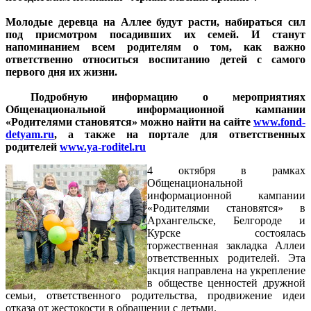
Молодые деревца на Аллее будут расти, набираться сил
под присмотром посадивших их семей. И станут
напоминанием всем родителям о том, как важно
ответственно относиться воспитанию детей с самого
первого дня их жизни.
Подробную информацию о мероприятиях
Общенациональной информационной кампании
«Родителями становятся» можно найти на сайте
www.fond-
detyam.ru
, а также на портале для ответственных
родителей
www.ya-roditel.ru
4 октября в рамках
Общенациональной
информационной кампании
«Родителями становятся» в
Архангельске, Белгороде и
Курске состоялась
торжественная закладка Аллеи
ответственных родителей. Эта
акция направлена на укрепление
в обществе ценностей дружной
семьи, ответственного родительства, продвижение идеи
отказа от жестокости в обращении с детьми.