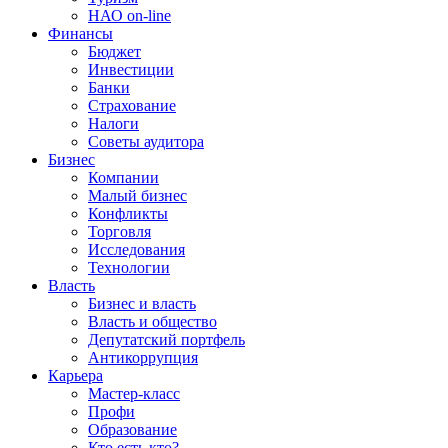
НАО on-line
Финансы
Бюджет
Инвестиции
Банки
Страхование
Налоги
Советы аудитора
Бизнес
Компании
Малый бизнес
Конфликты
Торговля
Исследования
Технологии
Власть
Бизнес и власть
Власть и общество
Депутатский портфель
Антикоррупция
Карьера
Мастер-класс
Профи
Образование
Кто есть кто?