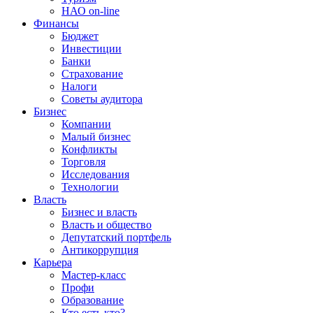
НАО on-line
Финансы
Бюджет
Инвестиции
Банки
Страхование
Налоги
Советы аудитора
Бизнес
Компании
Малый бизнес
Конфликты
Торговля
Исследования
Технологии
Власть
Бизнес и власть
Власть и общество
Депутатский портфель
Антикоррупция
Карьера
Мастер-класс
Профи
Образование
Кто есть кто?