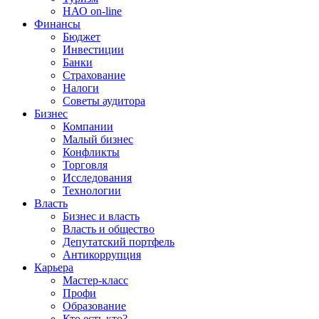
НАО on-line
Финансы
Бюджет
Инвестиции
Банки
Страхование
Налоги
Советы аудитора
Бизнес
Компании
Малый бизнес
Конфликты
Торговля
Исследования
Технологии
Власть
Бизнес и власть
Власть и общество
Депутатский портфель
Антикоррупция
Карьера
Мастер-класс
Профи
Образование
Кто есть кто?