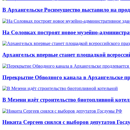
В Архангельске Росимущество выставило на про
На Соловках построят новое музейно-администра
Архангельск впервые станет площадкой всеросси
Перекрытие Обводного канала в Архангельске про
В Мезени идёт строительство биотопливной коте
Никита Сергеев снялся с выборов депутатов Гос