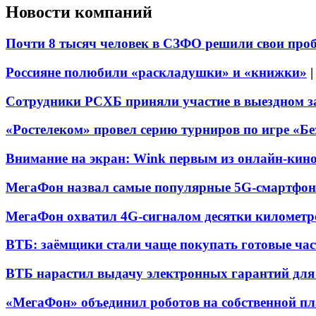
Новости компаний
Почти 8 тысяч человек в СЗФО решили свои про
Россияне полюбили «раскладушки» и «книжки»
Сотрудники РСХБ приняли участие в выездном за
«Ростелеком» провел серию турниров по игре «Б
Внимание на экран: Wink первым из онлайн-кино
МегаФон назвал самые популярные 5G-смартфон
МегаФон охватил 4G-сигналом десятки километр
ВТБ: заёмщики стали чаще покупать готовые час
ВТБ нарастил выдачу электронных гарантий для 
«МегаФон» объединил роботов на собственной п