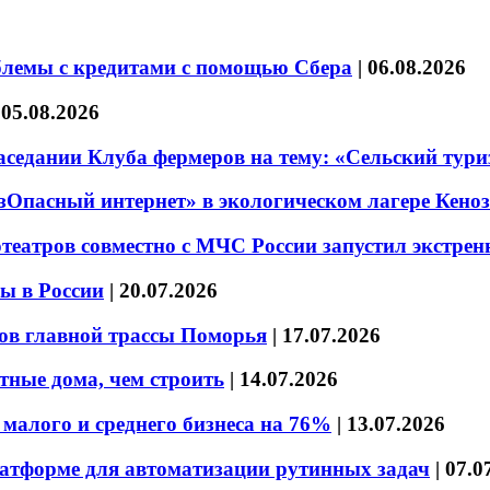
блемы с кредитами с помощью Сбера
|
06.08.2026
|
05.08.2026
седании Клуба фермеров на тему: «Сельский тури
езОпасный интернет» в экологическом лагере Кено
театров совместно с МЧС России запустил экстре
ы в России
|
20.07.2026
ов главной трассы Поморья
|
17.07.2026
тные дома, чем строить
|
14.07.2026
малого и среднего бизнеса на 76%
|
13.07.2026
латформе для автоматизации рутинных задач
|
07.0