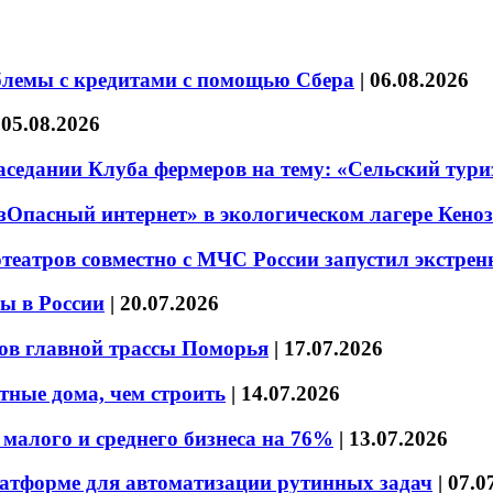
блемы с кредитами с помощью Сбера
|
06.08.2026
|
05.08.2026
седании Клуба фермеров на тему: «Сельский тури
езОпасный интернет» в экологическом лагере Кено
театров совместно с МЧС России запустил экстре
ы в России
|
20.07.2026
ов главной трассы Поморья
|
17.07.2026
тные дома, чем строить
|
14.07.2026
малого и среднего бизнеса на 76%
|
13.07.2026
латформе для автоматизации рутинных задач
|
07.0