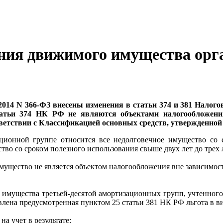
ния движимого имущества орг
014 N 366-ФЗ внесены изменения в статьи 374 и 381 Налогов
татьи 374 НК РФ не являются объектами налогообложени
ветствии с Классификацией основных средств, утвержденно
ционной группе относится все недолговечное имущество со с
тво со сроком полезного использования свыше двух лет до трех 
ущество не является объектом налогообложения вне зависимости 
 имущества третьей-десятой амортизационных групп, учтенного 
авлена предусмотренная пунктом 25 статьи 381 НК РФ льгота в 
а учет в результате: