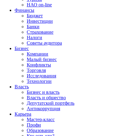
НАО on-line
Финансы
Бюджет
Инвестиции
Банки
Страхование
Налоги
Советы аудитора
Бизнес
Компании
Малый бизнес
Конфликты
Торговля
Исследования
Технологии
Власть
Бизнес и власть
Власть и общество
Депутатский портфель
Антикоррупция
Карьера
Мастер-класс
Профи
Образование
Кто есть кто?