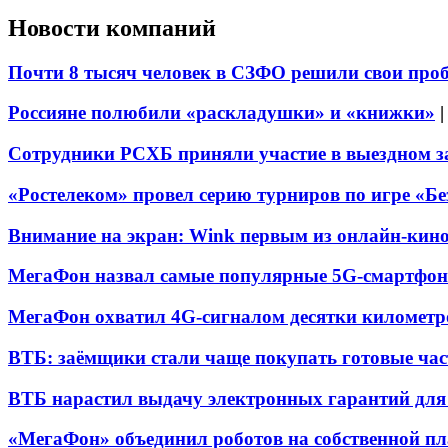
Новости компаний
Почти 8 тысяч человек в СЗФО решили свои про
Россияне полюбили «раскладушки» и «книжки»
Сотрудники РСХБ приняли участие в выездном за
«Ростелеком» провел серию турниров по игре «Б
Внимание на экран: Wink первым из онлайн-кино
МегаФон назвал самые популярные 5G-смартфон
МегаФон охватил 4G-сигналом десятки километр
ВТБ: заёмщики стали чаще покупать готовые час
ВТБ нарастил выдачу электронных гарантий для 
«МегаФон» объединил роботов на собственной п