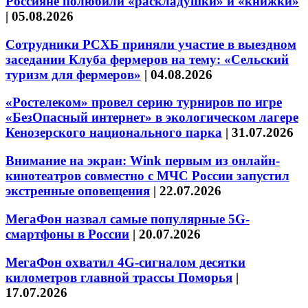
Россияне полюбили «раскладушки» и «книжки»
|
05.08.2026
Сотрудники РСХБ приняли участие в выездном
заседании Клуба фермеров на тему: «Сельский
туризм для фермеров»
|
04.08.2026
«Ростелеком» провел серию турниров по игре
«БезОпасный интернет» в экологическом лагере
Кенозерского национального парка
|
31.07.2026
Внимание на экран: Wink первым из онлайн-
кинотеатров совместно с МЧС России запустил
экстренные оповещения
|
22.07.2026
МегаФон назвал самые популярные 5G-
смартфоны в России
|
20.07.2026
МегаФон охватил 4G-сигналом десятки
километров главной трассы Поморья
|
17.07.2026