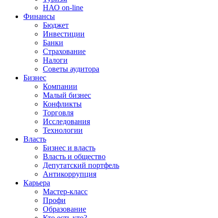
НАО on-line
Финансы
Бюджет
Инвестиции
Банки
Страхование
Налоги
Советы аудитора
Бизнес
Компании
Малый бизнес
Конфликты
Торговля
Исследования
Технологии
Власть
Бизнес и власть
Власть и общество
Депутатский портфель
Антикоррупция
Карьера
Мастер-класс
Профи
Образование
Кто есть кто?