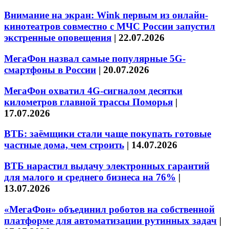
Внимание на экран: Wink первым из онлайн-
кинотеатров совместно с МЧС России запустил
экстренные оповещения
|
22.07.2026
МегаФон назвал самые популярные 5G-
смартфоны в России
|
20.07.2026
МегаФон охватил 4G-сигналом десятки
километров главной трассы Поморья
|
17.07.2026
ВТБ: заёмщики стали чаще покупать готовые
частные дома, чем строить
|
14.07.2026
ВТБ нарастил выдачу электронных гарантий
для малого и среднего бизнеса на 76%
|
13.07.2026
«МегаФон» объединил роботов на собственной
платформе для автоматизации рутинных задач
|