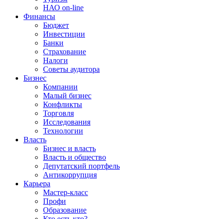
НАО on-line
Финансы
Бюджет
Инвестиции
Банки
Страхование
Налоги
Советы аудитора
Бизнес
Компании
Малый бизнес
Конфликты
Торговля
Исследования
Технологии
Власть
Бизнес и власть
Власть и общество
Депутатский портфель
Антикоррупция
Карьера
Мастер-класс
Профи
Образование
Кто есть кто?