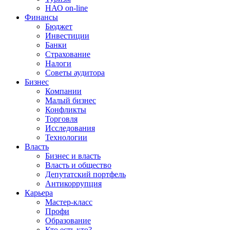
НАО on-line
Финансы
Бюджет
Инвестиции
Банки
Страхование
Налоги
Советы аудитора
Бизнес
Компании
Малый бизнес
Конфликты
Торговля
Исследования
Технологии
Власть
Бизнес и власть
Власть и общество
Депутатский портфель
Антикоррупция
Карьера
Мастер-класс
Профи
Образование
Кто есть кто?