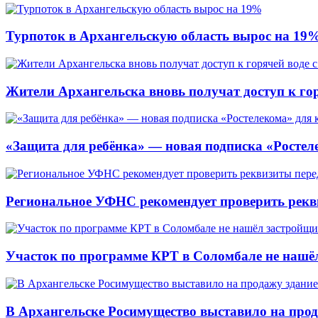
Турпоток в Архангельскую область вырос на 19
Жители Архангельска вновь получат доступ к горя
«Защита для ребёнка» — новая подписка «Ростеле
Региональное УФНС рекомендует проверить рекв
Участок по программе КРТ в Соломбале не нашё
В Архангельске Росимущество выставило на про