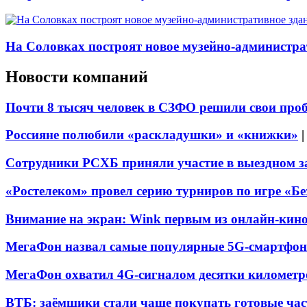
На Соловках построят новое музейно-администра
Новости компаний
Почти 8 тысяч человек в СЗФО решили свои про
Россияне полюбили «раскладушки» и «книжки»
Сотрудники РСХБ приняли участие в выездном за
«Ростелеком» провел серию турниров по игре «Б
Внимание на экран: Wink первым из онлайн-кино
МегаФон назвал самые популярные 5G-смартфон
МегаФон охватил 4G-сигналом десятки километр
ВТБ: заёмщики стали чаще покупать готовые час