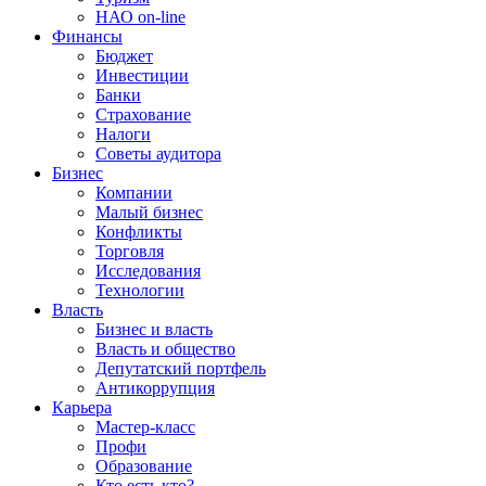
НАО on-line
Финансы
Бюджет
Инвестиции
Банки
Страхование
Налоги
Советы аудитора
Бизнес
Компании
Малый бизнес
Конфликты
Торговля
Исследования
Технологии
Власть
Бизнес и власть
Власть и общество
Депутатский портфель
Антикоррупция
Карьера
Мастер-класс
Профи
Образование
Кто есть кто?