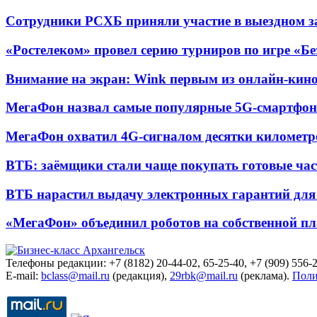
Сотрудники РСХБ приняли участие в выездном за
«Ростелеком» провел серию турниров по игре «Б
Внимание на экран: Wink первым из онлайн-кино
МегаФон назвал самые популярные 5G-смартфон
МегаФон охватил 4G-сигналом десятки километр
ВТБ: заёмщики стали чаще покупать готовые час
ВТБ нарастил выдачу электронных гарантий для 
«МегаФон» объединил роботов на собственной п
Телефоны редакции: +7 (8182) 20-44-02, 65-25-40, +7 (909) 556-2
E-mail:
bclass@mail.ru
(редакция),
29rbk@mail.ru
(реклама).
Поли