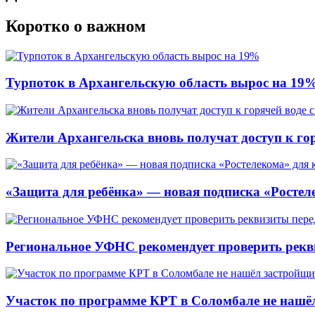
Коротко о важном
Турпоток в Архангельскую область вырос на 19
Жители Архангельска вновь получат доступ к горя
«Защита для ребёнка» — новая подписка «Ростеле
Региональное УФНС рекомендует проверить рекв
Участок по программе КРТ в Соломбале не нашё