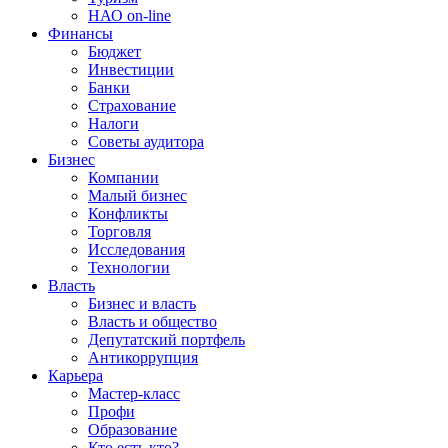
НАО on-line
Финансы
Бюджет
Инвестиции
Банки
Страхование
Налоги
Советы аудитора
Бизнес
Компании
Малый бизнес
Конфликты
Торговля
Исследования
Технологии
Власть
Бизнес и власть
Власть и общество
Депутатский портфель
Антикоррупция
Карьера
Мастер-класс
Профи
Образование
Кто есть кто?