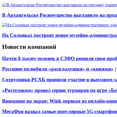
В Архангельске Росимущество выставило на про
На Соловках построят новое музейно-администра
Новости компаний
Почти 8 тысяч человек в СЗФО решили свои про
Россияне полюбили «раскладушки» и «книжки»
Сотрудники РСХБ приняли участие в выездном за
«Ростелеком» провел серию турниров по игре «Б
Внимание на экран: Wink первым из онлайн-кино
МегаФон назвал самые популярные 5G-смартфон