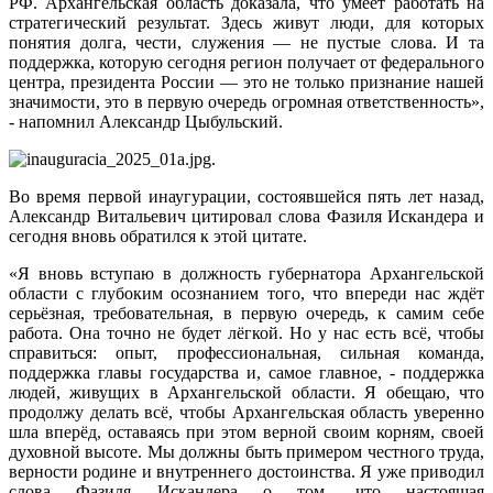
РФ. Архангельская область доказала, что умеет работать на
стратегический результат. Здесь живут люди, для которых
понятия долга, чести, служения — не пустые слова. И та
поддержка, которую сегодня регион получает от федерального
центра, президента России — это не только признание нашей
значимости, это в первую очередь огромная ответственность»,
- напомнил Александр Цыбульский.
.
Во время первой инаугурации, состоявшейся пять лет назад,
Александр Витальевич цитировал слова Фазиля Искандера и
сегодня вновь обратился к этой цитате.
«Я вновь вступаю в должность губернатора Архангельской
области с глубоким осознанием того, что впереди нас ждёт
серьёзная, требовательная, в первую очередь, к самим себе
работа. Она точно не будет лёгкой. Но у нас есть всё, чтобы
справиться: опыт, профессиональная, сильная команда,
поддержка главы государства и, самое главное, - поддержка
людей, живущих в Архангельской области. Я обещаю, что
продолжу делать всё, чтобы Архангельская область уверенно
шла вперёд, оставаясь при этом верной своим корням, своей
духовной высоте. Мы должны быть примером честного труда,
верности родине и внутреннего достоинства. Я уже приводил
слова Фазиля Искандера о том, что настоящая