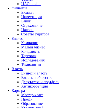
НАО on-line
Финансы
Бюджет
Инвестиции
Банки
Страхование
Налоги
Советы аудитора
Бизнес
Компании
Малый бизнес
Конфликты
Торговля
Исследования
Технологии
Власть
Бизнес и власть
Власть и общество
Депутатский портфель
Антикоррупция
Карьера
Мастер-класс
Профи
Образование
Кто есть кто?