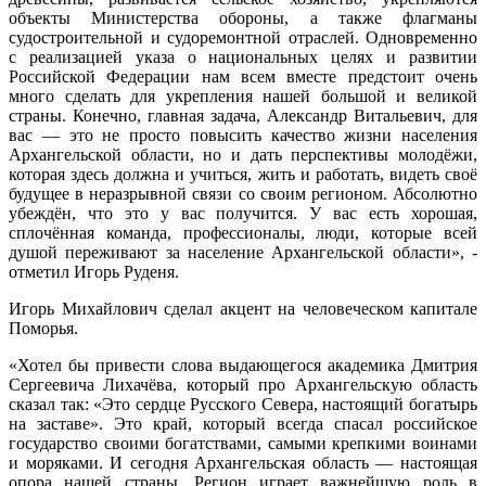
объекты Министерства обороны, а также флагманы
судостроительной и судоремонтной отраслей. Одновременно
с реализацией указа о национальных целях и развитии
Российской Федерации нам всем вместе предстоит очень
много сделать для укрепления нашей большой и великой
страны. Конечно, главная задача, Александр Витальевич, для
вас — это не просто повысить качество жизни населения
Архангельской области, но и дать перспективы молодёжи,
которая здесь должна и учиться, жить и работать, видеть своё
будущее в неразрывной связи со своим регионом. Абсолютно
убеждён, что это у вас получится. У вас есть хорошая,
сплочённая команда, профессионалы, люди, которые всей
душой переживают за население Архангельской области», -
отметил Игорь Руденя.
Игорь Михайлович сделал акцент на человеческом капитале
Поморья.
«Хотел бы привести слова выдающегося академика Дмитрия
Сергеевича Лихачёва, который про Архангельскую область
сказал так: «Это сердце Русского Севера, настоящий богатырь
на заставе». Это край, который всегда спасал российское
государство своими богатствами, самыми крепкими воинами
и моряками. И сегодня Архангельская область — настоящая
опора нашей страны. Регион играет важнейшую роль в