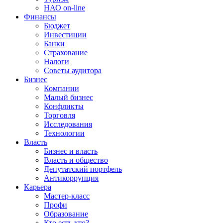
НАО on-line
Финансы
Бюджет
Инвестиции
Банки
Страхование
Налоги
Советы аудитора
Бизнес
Компании
Малый бизнес
Конфликты
Торговля
Исследования
Технологии
Власть
Бизнес и власть
Власть и общество
Депутатский портфель
Антикоррупция
Карьера
Мастер-класс
Профи
Образование
Кто есть кто?