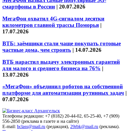
МегаФон назвал самые популярные 5G-
смартфоны в России
|
20.07.2026
МегаФон охватил 4G-сигналом десятки
километров главной трассы Поморья
|
17.07.2026
ВТБ: заёмщики стали чаще покупать готовые
частные дома, чем строить
|
14.07.2026
ВТБ нарастил выдачу электронных гарантий
для малого и среднего бизнеса на 76%
|
13.07.2026
«МегаФон» объединил роботов на собственной
платформе для автоматизации рутинных задач
|
07.07.2026
Телефоны редакции: +7 (8182) 20-44-02, 65-25-40, +7 (909)
556-2850 (реклама в газете и на сайте)
E-mail:
bclass@mail.ru
(редакция),
29rbk@mail.ru
(реклама).