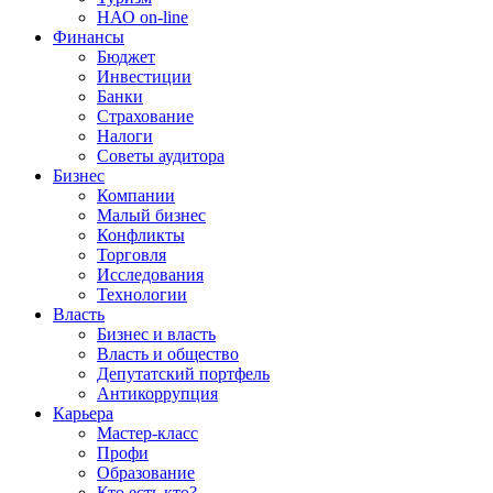
НАО on-line
Финансы
Бюджет
Инвестиции
Банки
Страхование
Налоги
Советы аудитора
Бизнес
Компании
Малый бизнес
Конфликты
Торговля
Исследования
Технологии
Власть
Бизнес и власть
Власть и общество
Депутатский портфель
Антикоррупция
Карьера
Мастер-класс
Профи
Образование
Кто есть кто?