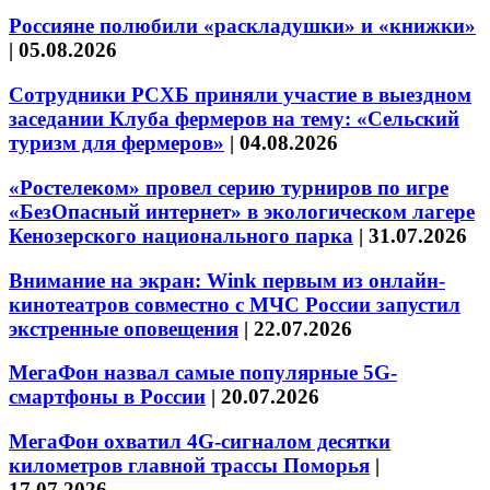
Россияне полюбили «раскладушки» и «книжки»
|
05.08.2026
Сотрудники РСХБ приняли участие в выездном
заседании Клуба фермеров на тему: «Сельский
туризм для фермеров»
|
04.08.2026
«Ростелеком» провел серию турниров по игре
«БезОпасный интернет» в экологическом лагере
Кенозерского национального парка
|
31.07.2026
Внимание на экран: Wink первым из онлайн-
кинотеатров совместно с МЧС России запустил
экстренные оповещения
|
22.07.2026
МегаФон назвал самые популярные 5G-
смартфоны в России
|
20.07.2026
МегаФон охватил 4G-сигналом десятки
километров главной трассы Поморья
|
17.07.2026