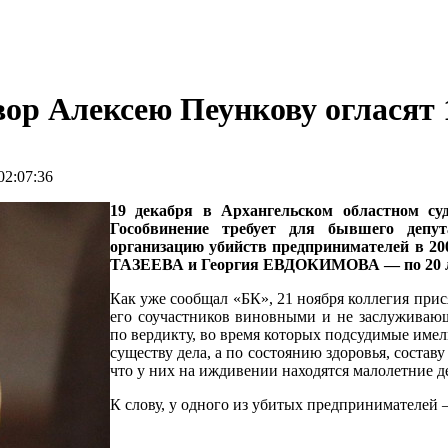
вор Алексею Пеункову огласят 
2:07:36
19 декабря в Архангельском областном су
Гособвинение требует для бывшего депут
организацию убийств предпринимателей в 200
ТАЗЕЕВА и Георгия ЕВДОКИМОВА — по 20 л
Как уже сообщал «БК», 21 ноября коллегия при
его соучастников виновными и не заслуживающ
по вердикту, во время которых подсудимые имели
существу дела, а по состоянию здоровья, составу 
что у них на иждивении находятся малолетние д
К слову, у одного из убитых предпринимателе