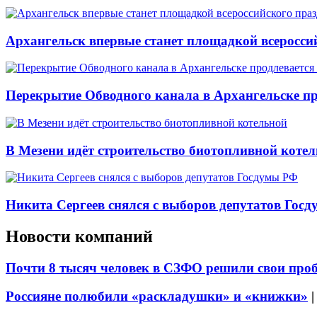
Архангельск впервые станет площадкой всеросси
Перекрытие Обводного канала в Архангельске про
В Мезени идёт строительство биотопливной коте
Никита Сергеев снялся с выборов депутатов Гос
Новости компаний
Почти 8 тысяч человек в СЗФО решили свои про
Россияне полюбили «раскладушки» и «книжки»