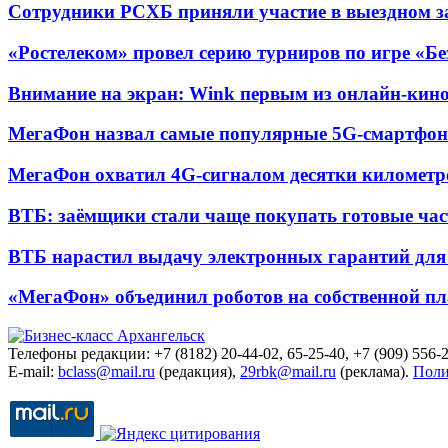
Сотрудники РСХБ приняли участие в выездном за
«Ростелеком» провел серию турниров по игре «Б
Внимание на экран: Wink первым из онлайн-кино
МегаФон назвал самые популярные 5G-смартфон
МегаФон охватил 4G-сигналом десятки километр
ВТБ: заёмщики стали чаще покупать готовые час
ВТБ нарастил выдачу электронных гарантий для 
«МегаФон» объединил роботов на собственной п
Телефоны редакции: +7 (8182) 20-44-02, 65-25-40, +7 (909) 556-2
E-mail:
bclass@mail.ru
(редакция),
29rbk@mail.ru
(реклама).
Поли