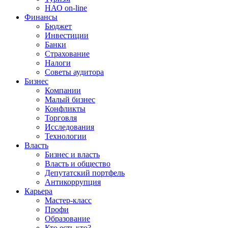
НАО on-line
Финансы
Бюджет
Инвестиции
Банки
Страхование
Налоги
Советы аудитора
Бизнес
Компании
Малый бизнес
Конфликты
Торговля
Исследования
Технологии
Власть
Бизнес и власть
Власть и общество
Депутатский портфель
Антикоррупция
Карьера
Мастер-класс
Профи
Образование
Кто есть кто?