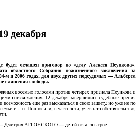
19 декабря
де будет оглашен приговор по «делу Алексея Пеункова».
ата областного Собрания пожизненного заключения за
4-м и 2006 годах, для двух других подсудимых — Альберта
ет лишения свободы.
сяжных восемью голосами против четырех признала Пеункова и
ими снисхождения. 12 декабря завершились судебные прения
 возможность еще раз высказаться в свою защиту, но уже не по
семьи и т. п. Попросили, в частности, учесть то обстоятельство,
ети.
й — Дмитрия АГРОНСКОГО — детей осталось трое.