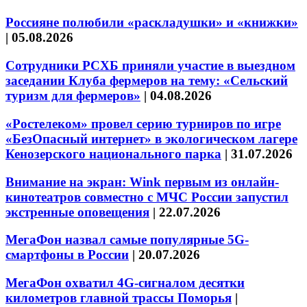
Россияне полюбили «раскладушки» и «книжки»
|
05.08.2026
Сотрудники РСХБ приняли участие в выездном
заседании Клуба фермеров на тему: «Сельский
туризм для фермеров»
|
04.08.2026
«Ростелеком» провел серию турниров по игре
«БезОпасный интернет» в экологическом лагере
Кенозерского национального парка
|
31.07.2026
Внимание на экран: Wink первым из онлайн-
кинотеатров совместно с МЧС России запустил
экстренные оповещения
|
22.07.2026
МегаФон назвал самые популярные 5G-
смартфоны в России
|
20.07.2026
МегаФон охватил 4G-сигналом десятки
километров главной трассы Поморья
|