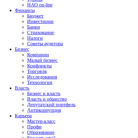
НАО on-line
Финансы
Бюджет
Инвестиции
Банки
Страхование
Налоги
Советы аудитора
Бизнес
Компании
Малый бизнес
Конфликты
Торговля
Исследования
Технологии
Власть
Бизнес и власть
Власть и общество
Депутатский портфель
Антикоррупция
Карьера
Мастер-класс
Профи
Образование
Кто есть кто?