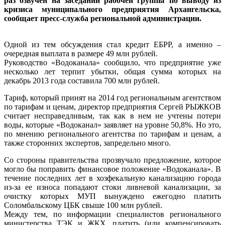
раз озвучен на заседании рабочей группы по выводу из
кризиса муниципального предприятия Архангельска,
сообщает пресс-служба региональной администрации.
Одной из тем обсуждения стал кредит ЕБРР, а именно –
очередная выплата в размере 49 млн рублей.
Руководство «Водоканала» сообщило, что предприятие уже
несколько лет терпит убытки, общая сумма которых на
декабрь 2013 года составила 700 млн рублей.
Тариф, который принят на 2014 год региональным агентством
по тарифам и ценам, директор предприятия Сергей РЫЖКОВ
считает несправедливым, так как в нем не учтены потери
воды, которые «Водоканал» заявляет на уровне 50,8%. Но это,
по мнению регионального агентства по тарифам и ценам, а
также сторонних экспертов, запредельно много.
Со стороны правительства прозвучало предложение, которое
могло бы поправить финансовое положение «Водоканала». В
течение последних лет в хозфекальную канализацию города
из-за ее износа попадают стоки ливневой канализации, за
очистку которых МУП вынуждено ежегодно платить
Соломбальскому ЦБК свыше 100 млн рублей.
Между тем, по информации специалистов регионального
министерства ТЭК и ЖКХ, платить (или компенсировать