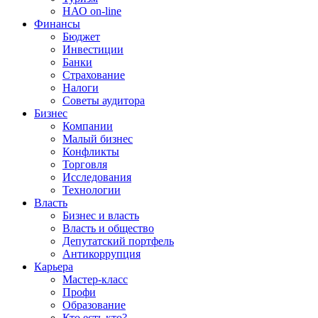
НАО on-line
Финансы
Бюджет
Инвестиции
Банки
Страхование
Налоги
Советы аудитора
Бизнес
Компании
Малый бизнес
Конфликты
Торговля
Исследования
Технологии
Власть
Бизнес и власть
Власть и общество
Депутатский портфель
Антикоррупция
Карьера
Мастер-класс
Профи
Образование
Кто есть кто?