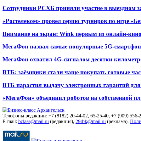
Сотрудники РСХБ приняли участие в выездном за
«Ростелеком» провел серию турниров по игре «Б
Внимание на экран: Wink первым из онлайн-кино
МегаФон назвал самые популярные 5G-смартфон
МегаФон охватил 4G-сигналом десятки километр
ВТБ: заёмщики стали чаще покупать готовые час
ВТБ нарастил выдачу электронных гарантий для 
«МегаФон» объединил роботов на собственной п
Телефоны редакции: +7 (8182) 20-44-02, 65-25-40, +7 (909) 556-2
E-mail:
bclass@mail.ru
(редакция),
29rbk@mail.ru
(реклама).
Поли