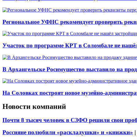
Региональное УФНС рекомендует проверить рекв
Участок по программе КРТ в Соломбале не нашё
В Архангельске Росимущество выставило на про
На Соловках построят новое музейно-администра
Новости компаний
Почти 8 тысяч человек в СЗФО решили свои про
Россияне полюбили «раскладушки» и «книжки»