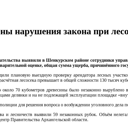
ы нарушения закона при лесоз
дательства выявили в Шенкурском районе сотрудники управ
варительной оценке, общая сумма ущерба, причинённого госуд
дили плановую выездную проверку арендатора лесных участк
расчётная лесосека превышает в общей сложности 130 тысяч куб
о около 70 кубометров древесины было незаконно вырублено 
ицами делянки и на не подлежащей эксплуатации площадке «внут
олиции для решения вопроса о возбуждении уголовного дела по
тва и лесничеств выявили 59 незаконных рубок. Объём нелегал
центр Правительства Архангельской области.