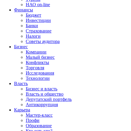
НАО on-line
Финансы
Бюджет
Инвестиции
Банки
Страхование
Налоги
Советы аудитора
Бизнес
Компании
Малый бизнес
Конфликты
Торговля
Исследования
Технологии
Власть
Бизнес и власть
Власть и общество
Депутатский портфель
Антикоррупция
Карьера
Мастер-класс
Профи
Образование
Кто есть кто?