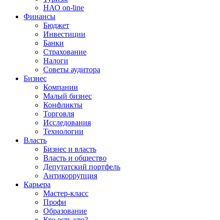
НАО on-line
Финансы
Бюджет
Инвестиции
Банки
Страхование
Налоги
Советы аудитора
Бизнес
Компании
Малый бизнес
Конфликты
Торговля
Исследования
Технологии
Власть
Бизнес и власть
Власть и общество
Депутатский портфель
Антикоррупция
Карьера
Мастер-класс
Профи
Образование
Кто есть кто?