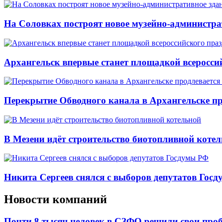
На Соловках построят новое музейно-администра
Архангельск впервые станет площадкой всеросси
Перекрытие Обводного канала в Архангельске про
В Мезени идёт строительство биотопливной коте
Никита Сергеев снялся с выборов депутатов Гос
Новости компаний
Почти 8 тысяч человек в СЗФО решили свои про