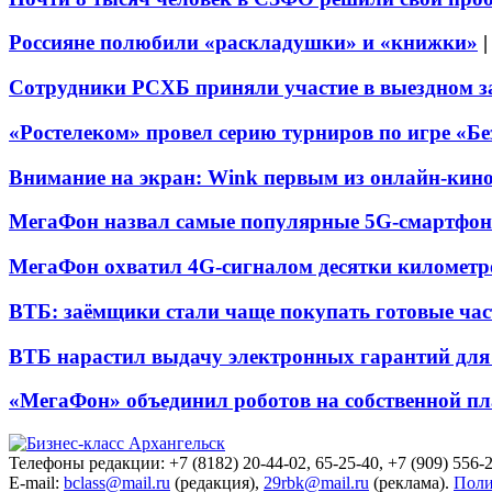
Россияне полюбили «раскладушки» и «книжки»
Сотрудники РСХБ приняли участие в выездном за
«Ростелеком» провел серию турниров по игре «Б
Внимание на экран: Wink первым из онлайн-кино
МегаФон назвал самые популярные 5G-смартфон
МегаФон охватил 4G-сигналом десятки километр
ВТБ: заёмщики стали чаще покупать готовые час
ВТБ нарастил выдачу электронных гарантий для 
«МегаФон» объединил роботов на собственной п
Телефоны редакции: +7 (8182) 20-44-02, 65-25-40, +7 (909) 556-2
E-mail:
bclass@mail.ru
(редакция),
29rbk@mail.ru
(реклама).
Поли