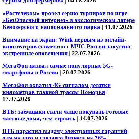
туризм для фермеров»
|
04.08.2026
«Ростелеком» провел серию турниров по игре
«БезОпасный интернет» в экологическом лагере
Кенозерского национального парка
|
31.07.2026
Внимание на экран: Wink первым из онлайн-
кинотеатров совместно с МЧС России запустил
экстренные оповещения
|
22.07.2026
МегаФон назвал самые популярные 5G-
смартфоны в России
|
20.07.2026
МегаФон охватил 4G-сигналом десятки
километров главной трассы Поморья
|
17.07.2026
ВТБ: заёмщики стали чаще покупать готовые
частные дома, чем строить
|
14.07.2026
ВТБ нарастил выдачу электронных гарантий
для малого и среднего бизнеса на 76%
|