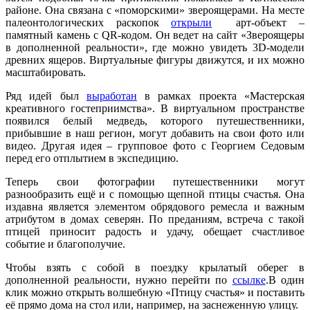
районе. Она связана с «поморскими» звероящерами. На месте
палеонтологических раскопок
открыли
арт-объект –
памятный камень с QR-кодом. Он ведет на сайт «Звероящеры
в дополненной реальности», где можно увидеть 3D-модели
древних ящеров. Виртуальные фигуры движутся, и их можно
масштабировать.
Ряд идей был
выработан
в рамках проекта «Мастерская
креативного гостеприимства». В виртуальном пространстве
появился белый медведь, которого путешественники,
прибывшие в наш регион, могут добавить на свои фото или
видео. Другая идея – групповое фото с Георгием Седовым
перед его отплытием в экспедицию.
Теперь свои фотографии путешественники могут
разнообразить ещё и с помощью щепной птицы счастья. Она
издавна является элементом обрядового ремесла и важным
атрибутом в домах северян. По преданиям, встреча с такой
птицей приносит радость и удачу, обещает счастливое
событие и благополучие.
Чтобы взять с собой в поездку крылатый оберег в
дополненной реальности, нужно перейти по
ссылке
.В один
клик можно открыть волшебную «Птицу счастья» и поставить
её прямо дома на стол или, например, на заснеженную улицу.