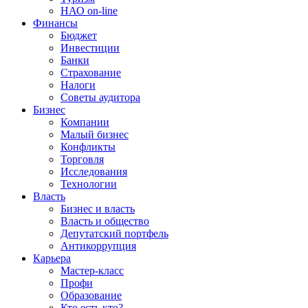
НАО on-line
Финансы
Бюджет
Инвестиции
Банки
Страхование
Налоги
Советы аудитора
Бизнес
Компании
Малый бизнес
Конфликты
Торговля
Исследования
Технологии
Власть
Бизнес и власть
Власть и общество
Депутатский портфель
Антикоррупция
Карьера
Мастер-класс
Профи
Образование
Кто есть кто?