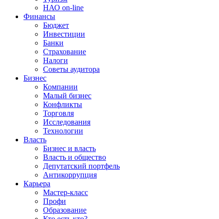
НАО on-line
Финансы
Бюджет
Инвестиции
Банки
Страхование
Налоги
Советы аудитора
Бизнес
Компании
Малый бизнес
Конфликты
Торговля
Исследования
Технологии
Власть
Бизнес и власть
Власть и общество
Депутатский портфель
Антикоррупция
Карьера
Мастер-класс
Профи
Образование
Кто есть кто?