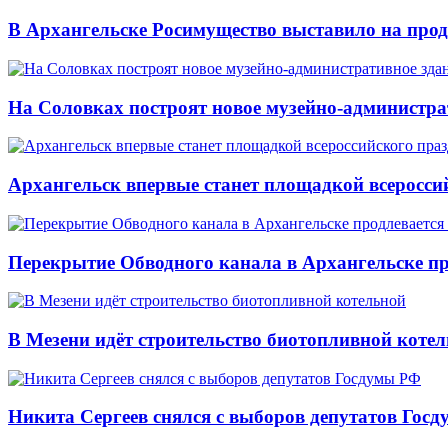
В Архангельске Росимущество выставило на про
На Соловках построят новое музейно-администра
Архангельск впервые станет площадкой всеросси
Перекрытие Обводного канала в Архангельске про
В Мезени идёт строительство биотопливной коте
Никита Сергеев снялся с выборов депутатов Гос