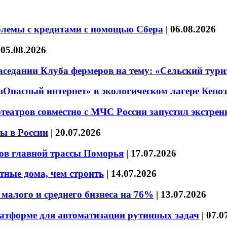
блемы с кредитами с помощью Сбера
|
06.08.2026
|
05.08.2026
седании Клуба фермеров на тему: «Сельский тури
езОпасный интернет» в экологическом лагере Кено
театров совместно с МЧС России запустил экстре
ы в России
|
20.07.2026
ов главной трассы Поморья
|
17.07.2026
тные дома, чем строить
|
14.07.2026
малого и среднего бизнеса на 76%
|
13.07.2026
латформе для автоматизации рутинных задач
|
07.0