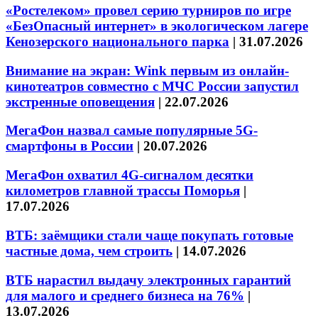
«Ростелеком» провел серию турниров по игре
«БезОпасный интернет» в экологическом лагере
Кенозерского национального парка
|
31.07.2026
Внимание на экран: Wink первым из онлайн-
кинотеатров совместно с МЧС России запустил
экстренные оповещения
|
22.07.2026
МегаФон назвал самые популярные 5G-
смартфоны в России
|
20.07.2026
МегаФон охватил 4G-сигналом десятки
километров главной трассы Поморья
|
17.07.2026
ВТБ: заёмщики стали чаще покупать готовые
частные дома, чем строить
|
14.07.2026
ВТБ нарастил выдачу электронных гарантий
для малого и среднего бизнеса на 76%
|
13.07.2026