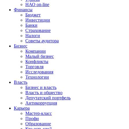
НАО on-line
Финансы
Бюджет
Инвестиции
Банки
Страхование
Налоги
Советы аудитора
Бизнес
Компании
Малый бизнес
Конфликты
Торговля
Исследования
Технологии
Власть
Бизнес и власть
Власть и общество
Депутатский портфель
Антикоррупция
Карьера
Мастер-класс
Профи
Образование
Кто есть кто?