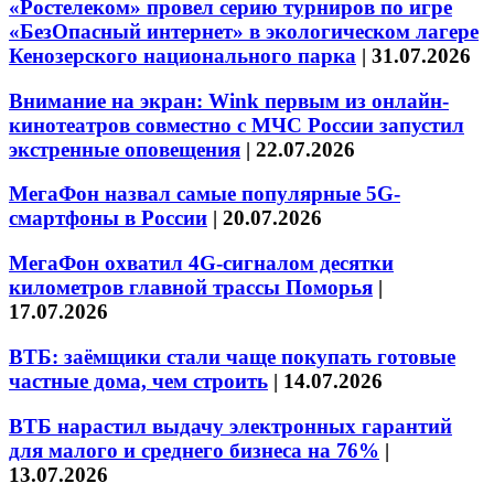
«Ростелеком» провел серию турниров по игре
«БезОпасный интернет» в экологическом лагере
Кенозерского национального парка
|
31.07.2026
Внимание на экран: Wink первым из онлайн-
кинотеатров совместно с МЧС России запустил
экстренные оповещения
|
22.07.2026
МегаФон назвал самые популярные 5G-
смартфоны в России
|
20.07.2026
МегаФон охватил 4G-сигналом десятки
километров главной трассы Поморья
|
17.07.2026
ВТБ: заёмщики стали чаще покупать готовые
частные дома, чем строить
|
14.07.2026
ВТБ нарастил выдачу электронных гарантий
для малого и среднего бизнеса на 76%
|
13.07.2026