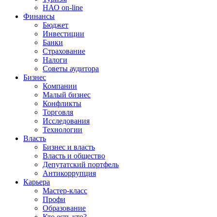
НАО on-line
Финансы
Бюджет
Инвестиции
Банки
Страхование
Налоги
Советы аудитора
Бизнес
Компании
Малый бизнес
Конфликты
Торговля
Исследования
Технологии
Власть
Бизнес и власть
Власть и общество
Депутатский портфель
Антикоррупция
Карьера
Мастер-класс
Профи
Образование
Кто есть кто?