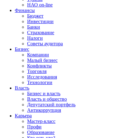
НАО on-line
Финансы
Бюджет
Инвестиции
Банки
Страхование
Налоги
Советы аудитора
Бизнес
Компании
Малый бизнес
Конфликты
Торговля
Исследования
Технологии
Власть
Бизнес и власть
Власть и общество
Депутатский портфель
Антикоррупция
Карьера
Мастер-класс
Профи
Образование
Кто есть кто?