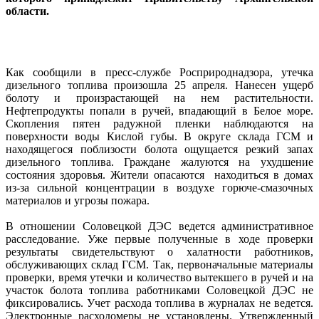
области.
Как сообщили в пресс-службе Росприроднадзора, утечка
дизельного топлива произошла 25 апреля. Нанесен ущерб
болоту и произрастающей на нем растительности.
Нефтепродукты попали в ручей, впадающий в Белое море.
Скопления пятен радужной пленки наблюдаются на
поверхности воды Кислой губы. В округе склада ГСМ и
находящегося поблизости болота ощущается резкий запах
дизельного топлива. Граждане жалуются на ухудшение
состояния здоровья. Жители опасаются находиться в домах
из-за сильной концентрации в воздухе горюче-смазочных
материалов и угрозы пожара.
В отношении Соловецкой ДЭС ведется административное
расследование. Уже первые полученные в ходе проверки
результаты свидетельствуют о халатности работников,
обслуживающих склад ГСМ. Так, первоначальные материалы
проверки, время утечки и количество вытекшего в ручей и на
участок болота топлива работниками Соловецкой ДЭС не
фиксировались. Учет расхода топлива в журналах не ведется.
Электронные расходомеры не установлены. Утвержденный