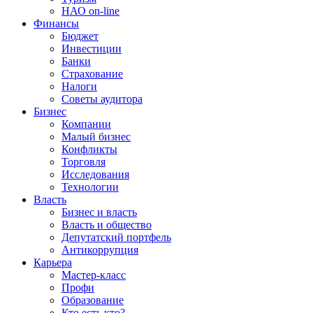
НАО on-line
Финансы
Бюджет
Инвестиции
Банки
Страхование
Налоги
Советы аудитора
Бизнес
Компании
Малый бизнес
Конфликты
Торговля
Исследования
Технологии
Власть
Бизнес и власть
Власть и общество
Депутатский портфель
Антикоррупция
Карьера
Мастер-класс
Профи
Образование
Кто есть кто?