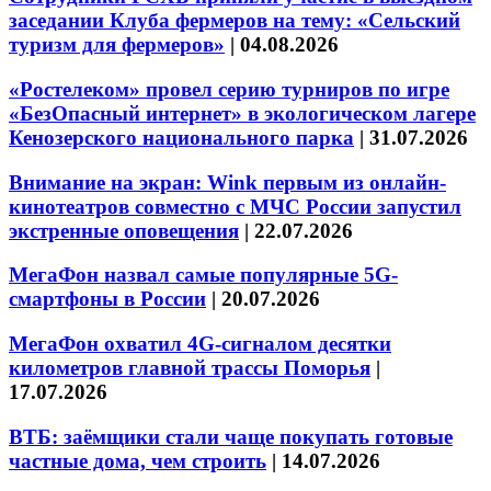
заседании Клуба фермеров на тему: «Сельский
туризм для фермеров»
|
04.08.2026
«Ростелеком» провел серию турниров по игре
«БезОпасный интернет» в экологическом лагере
Кенозерского национального парка
|
31.07.2026
Внимание на экран: Wink первым из онлайн-
кинотеатров совместно с МЧС России запустил
экстренные оповещения
|
22.07.2026
МегаФон назвал самые популярные 5G-
смартфоны в России
|
20.07.2026
МегаФон охватил 4G-сигналом десятки
километров главной трассы Поморья
|
17.07.2026
ВТБ: заёмщики стали чаще покупать готовые
частные дома, чем строить
|
14.07.2026