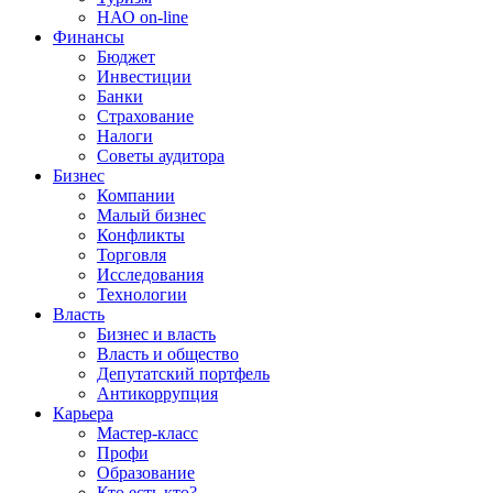
НАО on-line
Финансы
Бюджет
Инвестиции
Банки
Страхование
Налоги
Советы аудитора
Бизнес
Компании
Малый бизнес
Конфликты
Торговля
Исследования
Технологии
Власть
Бизнес и власть
Власть и общество
Депутатский портфель
Антикоррупция
Карьера
Мастер-класс
Профи
Образование
Кто есть кто?