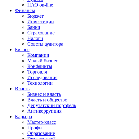
НАО on-line
Финансы
Бюджет
Инвестиции
Банки
Страхование
Налоги
Советы аудитора
Бизнес
Компании
Малый бизнес
Конфликты
Торговля
Исследования
Технологии
Власть
Бизнес и власть
Власть и общество
Депутатский портфель
Антикоррупция
Карьера
Мастер-класс
Профи
Образование
Кто есть кто?